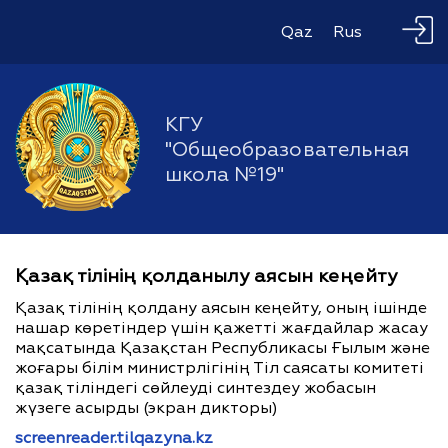
Qaz
Rus
КГУ
"Общеобразовательная
школа №19"
Қазақ тілінің қолданылу аясын кеңейту
Қазақ тілінің қолдану аясын кеңейту, оның ішінде
нашар көретіндер үшін қажетті жағдайлар жасау
мақсатында Қазақстан Республикасы Ғылым және
жоғары білім министрлігінің Тіл саясаты комитеті
қазақ тіліндегі сөйлеуді синтездеу жобасын
жүзеге асырды (экран дикторы)
screenreader.tilqazyna.kz