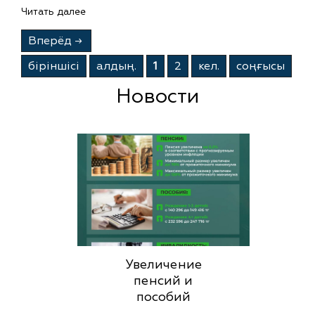
Читать далее
Вперёд
→
бiрiншiсi
алдың.
1
2
кел.
соңғысы
Новости
Увеличение
пенсий и
пособий