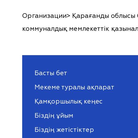
Организации> Қарағанды облысы б
коммуналдық мемлекеттік қазына
Басты бет
Мекеме туралы ақпарат
Қамқоршылық кеңес
Біздің ұйым
Біздің жетістіктер