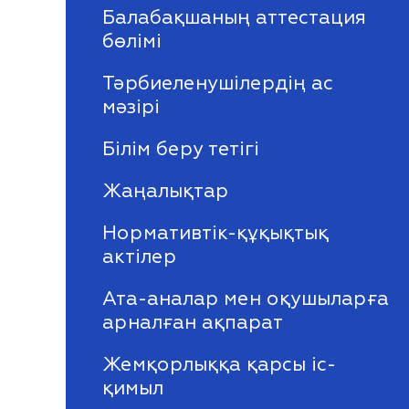
Балабақшаның аттестация
бөлімі
Тәрбиеленушілердің ас
мәзірі
Білім беру тетігі
Жаңалықтар
Нормативтік-құқықтық
актілер
Ата-аналар мен оқушыларға
арналған ақпарат
Жемқорлыққа қарсы іс-
қимыл