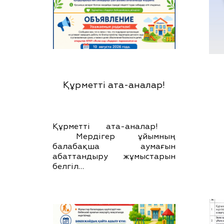
Құрметті ата-аналар!
Құрметті ата-аналар!
Мердігер ұйымның
балабақша аумағын
абаттандыру жұмыстарын
белгіл…