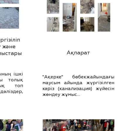
гізіліп
 және
Ақпарат
мыстары
ының ішкі
"Ақерке" бөбекжайындағы
ры толық
маусым айында жүргізілген
лық топ
кәріз (канализация) жүйесін
ліздер,
жөндеу жұмыс…