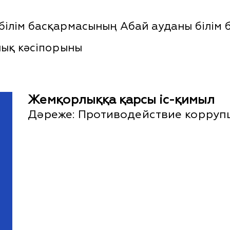
ілім басқармасының Абай ауданы білім б
лық кәсіпорыны
Жемқорлыққа қарсы іс-қимыл
Дәреже:
Противодействие корруп