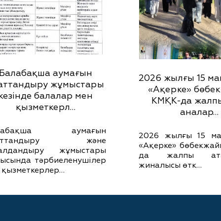
Балабақша аумағын
2026 жылғы 15 ма
аттандыру жұмыстары
«Ақерке» бөбе
кезінде балалар мен
КМҚК-да жалпы
қызметкерл…
аналар…
лабақша аумағын
2026 жылғы 15 ма
аттандыру және
«Ақерке» бөбекжа
галдандыру жұмыстары
да жалпы ата
ысында тәрбиеленушілер
жиналысы өтк…
 қызметкерлер…