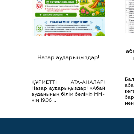
аб
Назар аударыңыздар!
Ба
ҚҰРМЕТТІ АТА-АНАЛАР!
аб
Назар аударыңыздар! «Абай
кө
ауданының білім бөлімі» ММ-
бар
нің 19.06.…
мен