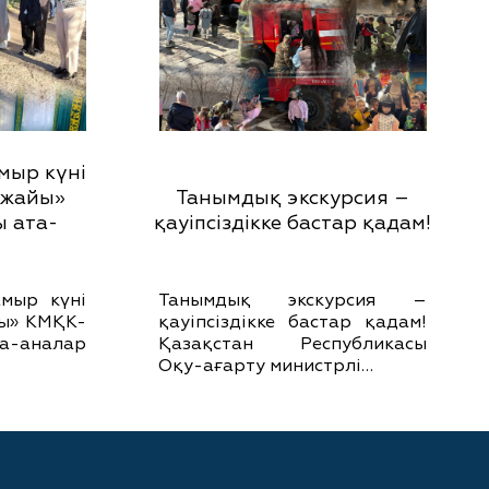
мыр күні
кжайы»
Танымдық экскурсия –
 ата-
қауіпсіздікке бастар қадам!
мыр күні
Танымдық экскурсия –
йы» КМҚК-
қауіпсіздікке бастар қадам!
-аналар
Қазақстан Республикасы
Оқу-ағарту министрлі…