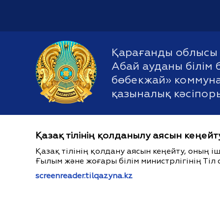
Қарағанды облысы 
Абай ауданы білім 
бөбекжай» коммуна
қазыналық кәсіпор
Қазақ тілінің қолданылу аясын кеңейт
Қазақ тілінің қолдану аясын кеңейту, оның 
Ғылым және жоғары білім министрлігінің Тіл 
screenreader.tilqazyna.kz