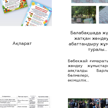
Балабақшада жүр
жатқан жөндеу
Ақпарат
абаттандыру жұ
туралы…
Бөбекжай ғимарат
жөндеу жұмыста
аяқталды. Бар
бөлмелері, дә
әкімшілік…