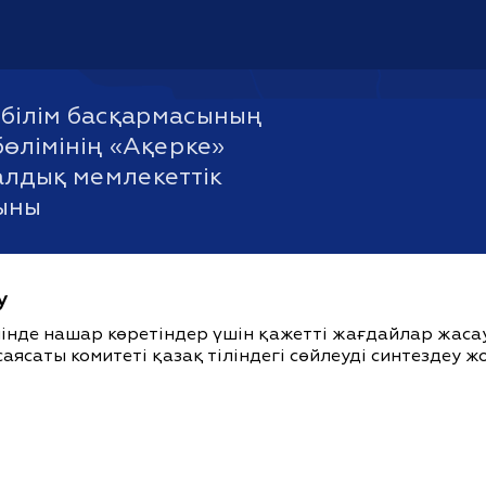
білім басқармасының
бөлімінің «Ақерке»
лдық мемлекеттік
ыны
у
ішінде нашар көретіндер үшін қажетті жағдайлар жас
саясаты комитеті қазақ тіліндегі сөйлеуді синтездеу 