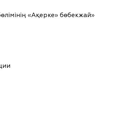
өлімінің «Ақерке» бөбекжай»
ции