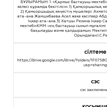
БҰЙЫРАМЫН: 1. «Қармыс бастауыш мектебі
келесі құрамда бекітілсін. 1) Қамқоршылық 
2) Қамқоршыдық кеңестің мүшелері: Ахмет
ата-ана Жамшибаева Асел жеке кәсіпкер Аб
Іңкәр ата-ана 3) Хатшы: Резина Іңкәр 
мектебі»КММ-нің бастауыш сынып мұғалімі
бақылауды өзіме қалдырамын. Мектеп
Орындаған:І.С.Р
сілтеме
https://drive.google.com/drive/folders/1F0
usp=sharing
сэс
сэс заключен
қосымш