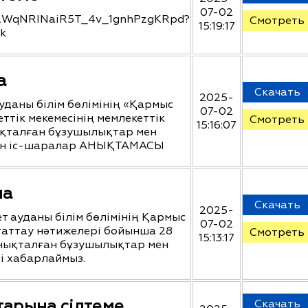
07-02
J5CZWqNRINaiR5T_4v_1gnhPzgKRpd?
Смотреть
15:19:17
nk
а
Скачать
2025-
даны білім бөлімінің «Қармыс
07-02
тік мекемесінің мемлекеттік
Смотреть
15:16:07
қталған бұзушылықтар мен
етін іс-шаралар АНЫҚТАМАСЫ
ма
Скачать
2025-
 ауданы білім бөлімінің Қармыс
07-02
таттау нәтижелері бойынша 28
Смотреть
15:13:17
анықталған бұзушылықтар мен
ді хабарлаймыз.
тарына сілтеме
Скачать