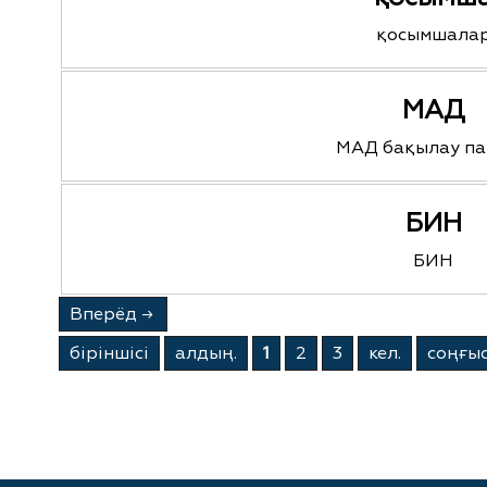
қосымшала
МАД
МАД бақылау п
БИН
БИН
Вперёд
→
бiрiншiсi
алдың.
1
2
3
кел.
соңғы