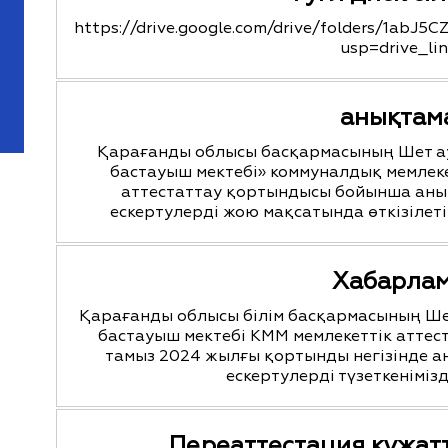
https://drive.google.com/drive/folders/1ab
usp=drive_li
анықтам
Қарағанды облысы басқармасының Шет ау
бастауыш мектебі» коммуналдық мемлекет
аттестаттау қортындысы бойынша аны
ескертулерді жою мақсатында өткізіл
Хабарла
Қарағанды облысы білім басқармасының Шет
бастауыш мектебі КММ мемлекеттік аттес
тамыз 2024 жылғы қортынды негізінде 
ескертулерді түзеткеніміз
Переаттестация құжат