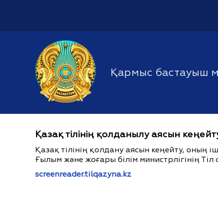
Қармыс бастауыш м
Қазақ тілінің қолданылу аясын кеңейт
Қазақ тілінің қолдану аясын кеңейту, оның 
Ғылым және жоғары білім министрлігінің Тіл 
screenreader.tilqazyna.kz