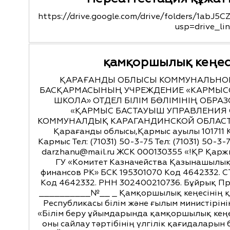
https://drive.google.com/drive/folders/1ab
usp=drive_li
қамқоршылық кеңес
ҚАРАҒАНДЫ ОБЛЫСЫ КОММУНАЛЬНОЕ
БАСҚАРМАСЫНЫҢ УЧРЕЖДЕНИЕ «КАРМЫС
ШКОЛА» ОТДЕЛ БІЛІМ БӨЛІМІНІҢ ОБР
«ҚАРМЫС БАСТАУЫШ УПРАВЛЕНИЯ 
КОММУНАЛДЫҚ КАРАГАНДИНСКОЙ ОБЛАСТИ 
Қарағанды облысы,Қармыс ауылы 101711 
Кармыс Тел: (71031) 50-3-75 Тел: (71031) 50-3-
darzhanu@mail.ru ЖСК 000130355 «!ҚР Қарж
ГУ «Комитет Казначейства Қазынашылық
финансов РК» БСК 195301070 Код 4642332. С
Код 4642332. РНН 302400210736. Бұйрық П
__________№__ _ Қамқоршылық кеңесінің қ
Республикасы білім және ғылым министіріні
«Білім беру ұйымдарында қамқоршылық кең
оны сайлау тәртібінің үлгілік қағидаларын 