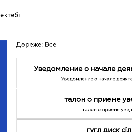
ектебі
Дәреже:
Все
Уведомление о начале дея
Уведомление о начале деяят
талон о приеме у
талон о приеме уве
гугл диск сі