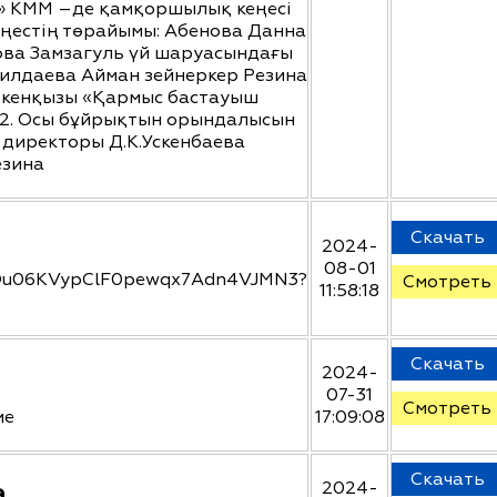
» КММ –де қамқоршылық кеңесі
кеңестің төрайымы: Абенова Данна
ова Замзагуль үй шаруасындағы
дилдаева Айман зейнеркер Резина
Сәкенқызы «Қармыс бастауыш
 2. Осы бұйрықтын орындалысын
 директоры Д.К.Ускенбаева
езина
Скачать
2024-
08-01
758Ou06KVypClF0pewqx7Adn4VJMN3?
Смотреть
11:58:18
Скачать
2024-
07-31
Смотреть
ие
17:09:08
Скачать
а
2024-