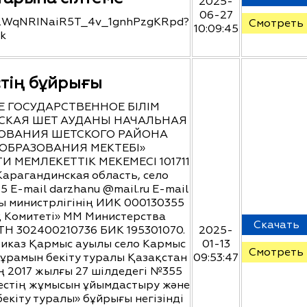
2025-
06-27
J5CZWqNRINaiR5T_4v_1gnhPzgKRpd?
Смотреть
10:09:45
nk
тің бұйрығы
 ГОСУДАРСТВЕННОЕ БІЛІМ
СКАЯ ШЕТ АУДАНЫ НАЧАЛЬНАЯ
АЗОВАНИЯ ШЕТСКОГО РАЙОНА
ОБРАЗОВАНИЯ МЕКТЕБІ»
МЕМЛЕКЕТТІК МЕКЕМЕСІ 101711
Карагандинская область, село
75 Е-mail darzhanu @mail.ru E-mail
ы министрлігінің ИИК 000130355
 Комитеті» ММ Министерства
Скачать
ТН 302400210736 БИК 195301070.
2025-
риказ Қармыс ауылы село Кармыс
01-13
Смотреть
ұрамын бекіту туралы Қазақстан
09:53:47
ң 2017 жылғы 27 шілдедегі №355
естің жұмысын ұйымдастыру және
бекіту туралы» бұйрығы негізінді