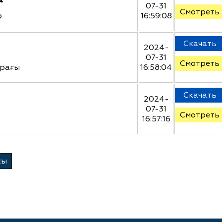
07-31
Смотреть
р
16:59:08
Скачать
2024-
07-31
Смотреть
арағы
16:58:04
Скачать
2024-
07-31
Смотреть
16:57:16
сы