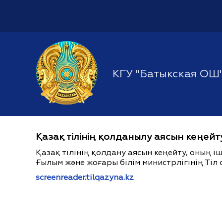
КГУ "Батыкская ОШ
Қазақ тілінің қолданылу аясын кеңейт
Қазақ тілінің қолдану аясын кеңейту, оның 
Ғылым және жоғары білім министрлігінің Тіл 
screenreader.tilqazyna.kz