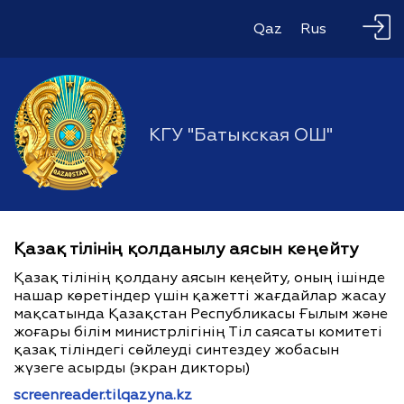
Qaz
Rus
КГУ "Батыкская ОШ"
Қазақ тілінің қолданылу аясын кеңейту
Қазақ тілінің қолдану аясын кеңейту, оның ішінде
нашар көретіндер үшін қажетті жағдайлар жасау
мақсатында Қазақстан Республикасы Ғылым және
жоғары білім министрлігінің Тіл саясаты комитеті
қазақ тіліндегі сөйлеуді синтездеу жобасын
жүзеге асырды (экран дикторы)
screenreader.tilqazyna.kz