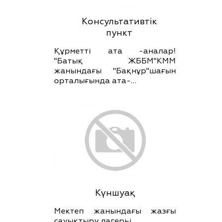
Консультативтік
пункт
Құрметті ата -аналар!
"Батық ЖББМ"КММ
жанындағы "Бақнұр"шағын
орталығында ата-…
Күншуақ
Мектеп жанындағы жазғы
сауықтыру лагерьі