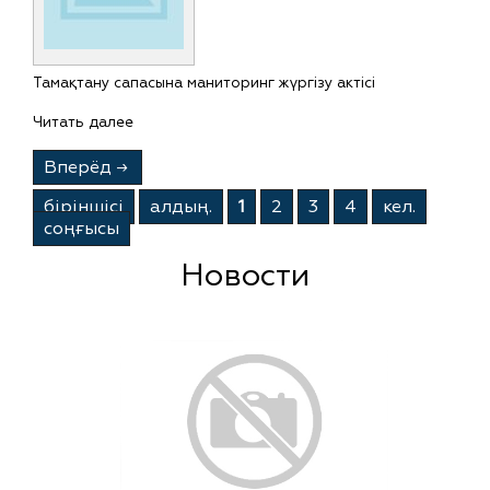
Тамақтану сапасына маниторинг жүргізу актісі
Читать далее
Вперёд
→
бiрiншiсi
алдың.
1
2
3
4
кел.
соңғысы
Новости