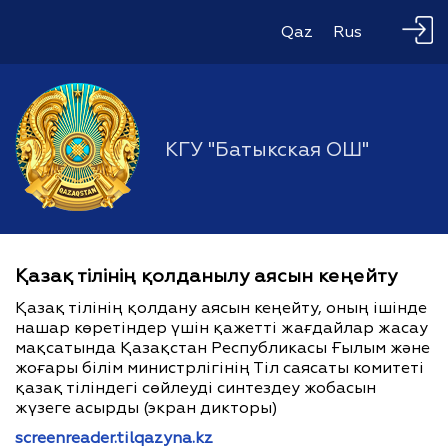
Qaz
Rus
КГУ "Батыкская ОШ"
Қазақ тілінің қолданылу аясын кеңейту
Қазақ тілінің қолдану аясын кеңейту, оның ішінде
нашар көретіндер үшін қажетті жағдайлар жасау
мақсатында Қазақстан Республикасы Ғылым және
жоғары білім министрлігінің Тіл саясаты комитеті
қазақ тіліндегі сөйлеуді синтездеу жобасын
жүзеге асырды (экран дикторы)
screenreader.tilqazyna.kz