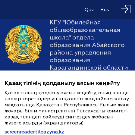
Qaz
Rus
КГУ "Юбилейная
общеобразовательная
школа" отдела
образования Абайского
района управления
образования
Карагандинской области
Қазақ тілінің қолданылу аясын кеңейту
Қазақ тілінің қолдану аясын кеңейту, оның ішінде
нашар көретіндер үшін қажетті жағдайлар жасау
мақсатында Қазақстан Республикасы Ғылым және
жоғары білім министрлігінің Тіл саясаты комитеті
қазақ тіліндегі сөйлеуді синтездеу жобасын
жүзеге асырды (экран дикторы)
screenreader.tilqazyna.kz