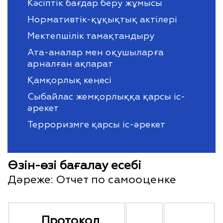
Кәсіптік бағдар беру жұмысы
Нормативтік-құқықтық актілері
Мектепшілік тамақтандыру
Ата-аналар мен оқушыларға
арналған ақпарат
Қамқорлық кеңесі
Сыбайлас жемқорлыққа қарсы іс-
әрекет
Терроризмге қарсы іс-әрекет
Өзін-өзі бағалау есебі
Дәреже:
Отчет по самооценке
Протокол