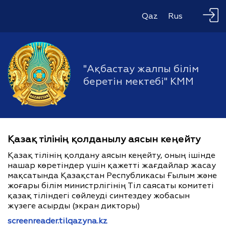
Qaz
Rus
"Ақбастау жалпы білім
беретін мектебі" КММ
Қазақ тілінің қолданылу аясын кеңейту
Қазақ тілінің қолдану аясын кеңейту, оның ішінде
нашар көретіндер үшін қажетті жағдайлар жасау
мақсатында Қазақстан Республикасы Ғылым және
жоғары білім министрлігінің Тіл саясаты комитеті
қазақ тіліндегі сөйлеуді синтездеу жобасын
жүзеге асырды (экран дикторы)
screenreader.tilqazyna.kz