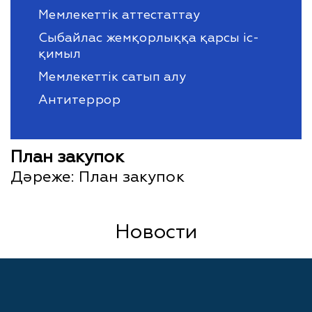
Мемлекеттік аттестаттау
Сыбайлас жемқорлыққа қарсы іс-
қимыл
Мемлекеттік сатып алу
Антитеррор
План закупок
Дәреже:
План закупок
Новости