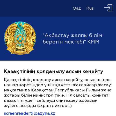
Qaz
Rus
"Ақбастау жалпы білім
беретін мектебі" КММ
Қазақ тілінің қолданылу аясын кеңейту
Қазақ тілінің қолдану аясын кеңейту, оның ішінде
нашар көретіндер үшін қажетті жағдайлар жасау
мақсатында Қазақстан Республикасы Ғылым және
жоғары білім министрлігінің Тіл саясаты комитеті
қазақ тіліндегі сөйлеуді синтездеу жобасын
жүзеге асырды (экран дикторы)
screenreader.tilqazyna.kz