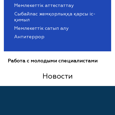
Мемлекеттік аттестаттау
Сыбайлас жемқорлыққа қарсы іс-
қимыл
Мемлекеттік сатып алу
Антитеррор
Работа с молодыми специалистами
Новости