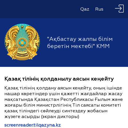
Qaz
Rus
"Ақбастау жалпы білім
беретін мектебі" КММ
Қазақ тілінің қолданылу аясын кеңейту
Қазақ тілінің қолдану аясын кеңейту, оның ішінде
нашар көретіндер үшін қажетті жағдайлар жасау
мақсатында Қазақстан Республикасы Ғылым және
жоғары білім министрлігінің Тіл саясаты комитеті
қазақ тіліндегі сөйлеуді синтездеу жобасын
жүзеге асырды (экран дикторы)
screenreader.tilqazyna.kz