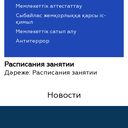
Мемлекеттік аттестаттау
Сыбайлас жемқорлыққа қарсы іс-
қимыл
Мемлекеттік сатып алу
Антитеррор
Расписания занятии
Дәреже:
Расписания занятии
Новости