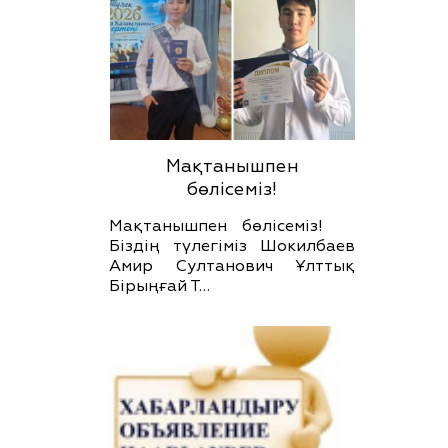
Мақтанышпен
бөлісеміз!
Мақтанышпен бөлісеміз!
Біздің түлегіміз Шокилбаев
Амир Султанович Ұлттық
Бірыңғай Т…