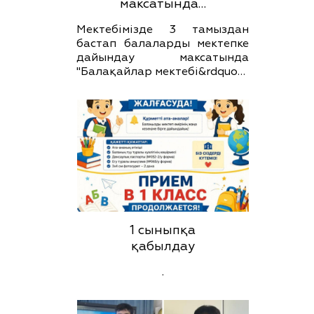
максатында…
Мектебімізде 3 тамыздан
бастап балаларды мектепке
дайындау максатында
"Балақайлар мектебі&rdquo…
1 сыныпқа
қабылдау
.