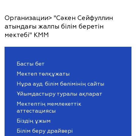
Организации> "Сәкен Сейфуллин
атындағы жалпы білім беретін
мектебі" КММ
Басты бет
Мектеп төлқұжаты
Нұра ауд. білім бөлімінің сайты
Ұйымдастыру туралы ақпарат
Мектептің мемлекеттік
аттестациясы
Біздің ұжым
Білім беру драйвері