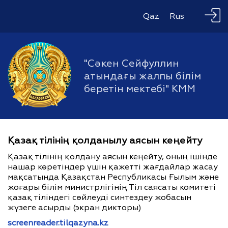
Qaz
Rus
"Сәкен Сейфуллин
атындағы жалпы білім
беретін мектебі" КММ
Қазақ тілінің қолданылу аясын кеңейту
Қазақ тілінің қолдану аясын кеңейту, оның ішінде
нашар көретіндер үшін қажетті жағдайлар жасау
мақсатында Қазақстан Республикасы Ғылым және
жоғары білім министрлігінің Тіл саясаты комитеті
қазақ тіліндегі сөйлеуді синтездеу жобасын
жүзеге асырды (экран дикторы)
screenreader.tilqazyna.kz