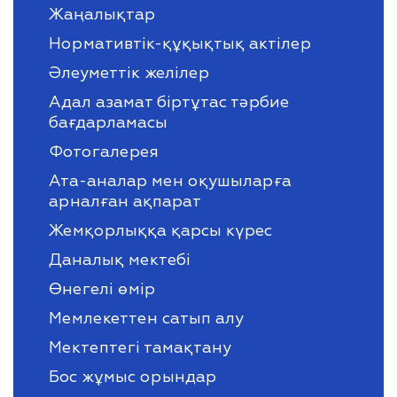
Жаңалықтар
Нормативтік-құқықтық актілер
Әлеуметтік желілер
Адал азамат біртұтас тәрбие
бағдарламасы
Фотогалерея
Ата-аналар мен оқушыларға
арналған ақпарат
Жемқорлыққа қарсы күрес
Даналық мектебі
Өнегелі өмір
Мемлекеттен сатып алу
Мектептегі тамақтану
Бос жұмыс орындар