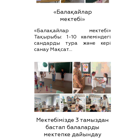
«Балақайлар
мектебі»
«Балақайлар мектебі»
Тақырыбы: 1-10 көлеміндегі
сандарды тура және кері
санау Мақсат…
Мектебімізде 3 тамыздан
бастап балаларды
мектепке дайындау