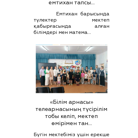
емтихан тапсы…
Емтихан барысында
түлектер мектеп
қабырғасында алған
білімдері мен матема…
«Білім арнасы»
телеарнасының түсірілім
тобы келіп, мектеп
өмірімен тан…
Бүгін мектебіміз үшін ерекше