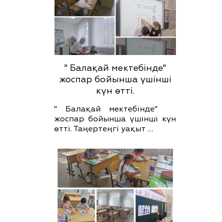
" Балақай мектебінде"
жоспар бойынша үшінші
күн өтті.
" Балақай мектебінде"
жоспар бойынша үшінші күн
өтті. Таңертеңгі уақыт …