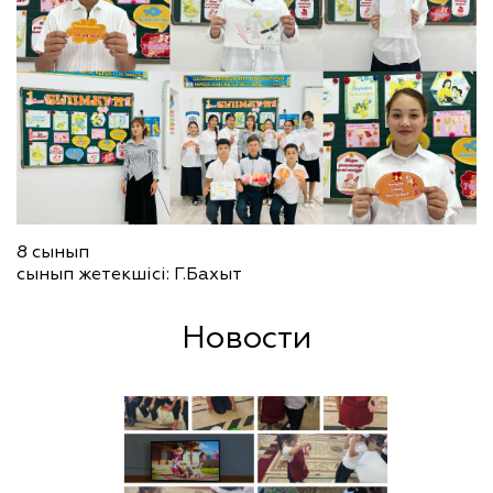
8 сынып
сынып жетекшісі: Г.Бахыт
Новости