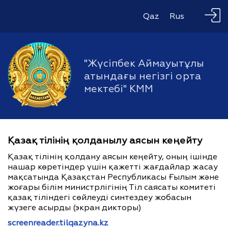
Qaz
Rus
"Жүсіпбек Аймауытұлы
атындағы негізгі орта
мектебі" КММ
Қазақ тілінің қолданылу аясын кеңейту
Қазақ тілінің қолдану аясын кеңейту, оның ішінде
нашар көретіндер үшін қажетті жағдайлар жасау
мақсатында Қазақстан Республикасы Ғылым және
жоғары білім министрлігінің Тіл саясаты комитеті
қазақ тіліндегі сөйлеуді синтездеу жобасын
жүзеге асырды (экран дикторы)
screenreader.tilqazyna.kz