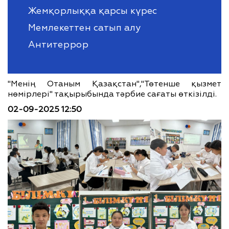
Жемқорлыққа қарсы күрес
Мемлекеттен сатып алу
Антитеррор
"Менің Отаным Қазақстан","Төтенше қызмет
нөмірлері" тақырыбында тәрбие сағаты өткізілді.
02-09-2025 12:50