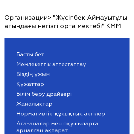
Организации> "Жүсіпбек Аймауытұлы
атындағы негізгі орта мектебі" КММ
Басты бет
Мемлекеттік аттестаттау
Біздің ұжым
Құжаттар
Білім беру драйвері
Жаналықтар
Нормативтік-құқықтық актілер
Ата-аналар мен оқушыларға
арналған ақпарат