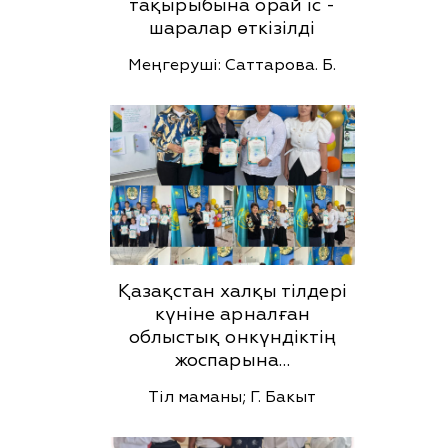
тақырыбына орай іс -
шаралар өткізілді
Меңгеруші: Саттарова. Б.
Қазақстан халқы тілдері
күніне арналған
облыстық онкүндіктің
жоспарына…
Тіл маманы; Г. Бакыт