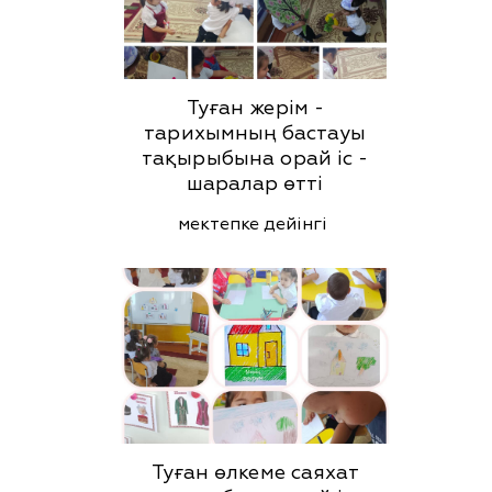
Туған жерім -
тарихымның бастауы
тақырыбына орай іс -
шаралар өтті
мектепке дейінгі
Туған өлкеме саяхат