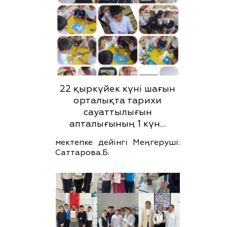
22 қыркүйек күні шағын
орталықта тарихи
сауаттылығын
апталығының 1 күн…
мектепке дейінгі Меңгеруші:
Саттарова.Б.