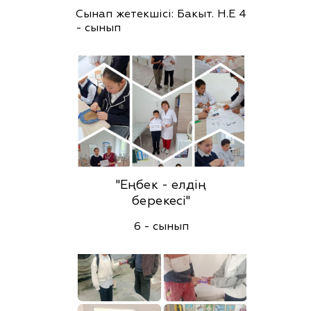
Сынап жетекшісі: Бакыт. Н.Е 4
- сынып
"Еңбек - елдің
берекесі"
6 - сынып