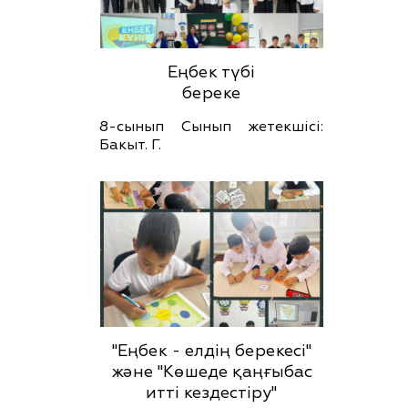
Еңбек түбі
береке
8-сынып Сынып жетекшісі:
Бакыт. Г.
"Еңбек - елдің берекесі"
және "Көшеде қаңғыбас
итті кездестіру"