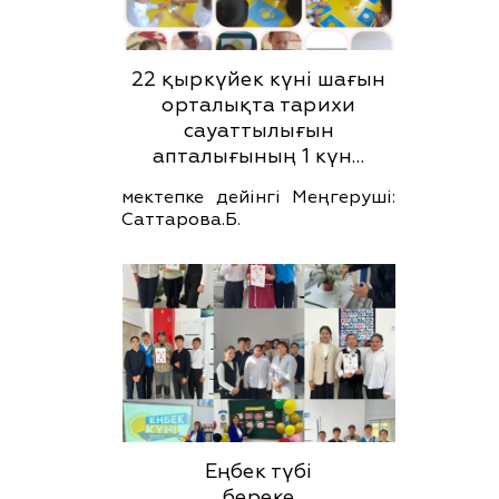
22 қыркүйек күні шағын
орталықта тарихи
сауаттылығын
апталығының 1 күн…
мектепке дейінгі Меңгеруші:
Саттарова.Б.
Еңбек түбі
береке