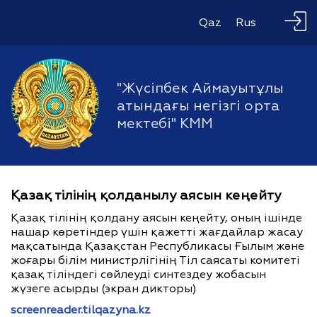
Qaz
Rus
"Жүсіпбек Аймауытұлы
атындағы негізгі орта
мектебі" КММ
Қазақ тілінің қолданылу аясын кеңейту
Қазақ тілінің қолдану аясын кеңейту, оның ішінде
нашар көретіндер үшін қажетті жағдайлар жасау
мақсатында Қазақстан Республикасы Ғылым және
жоғары білім министрлігінің Тіл саясаты комитеті
қазақ тіліндегі сөйлеуді синтездеу жобасын
жүзеге асырды (экран дикторы)
screenreader.tilqazyna.kz