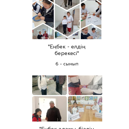
"Еңбек - елдің
берекесі"
6 - сынып