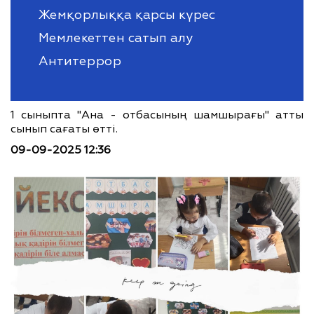
Жемқорлыққа қарсы күрес
Мемлекеттен сатып алу
Антитеррор
1 сыныпта "Ана - отбасының шамшырағы" атты
сынып сағаты өтті.
09-09-2025 12:36