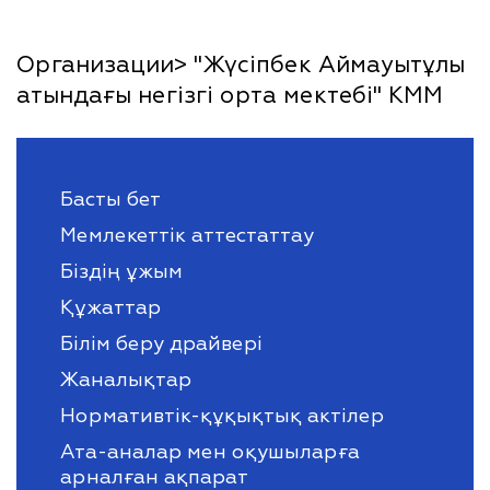
Организации> "Жүсіпбек Аймауытұлы
атындағы негізгі орта мектебі" КММ
Басты бет
Мемлекеттік аттестаттау
Біздің ұжым
Құжаттар
Білім беру драйвері
Жаналықтар
Нормативтік-құқықтық актілер
Ата-аналар мен оқушыларға
арналған ақпарат