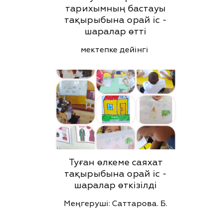
тарихымның бастауы
тақырыбына орай іс -
шаралар өтті
мектепке дейінгі
Туған өлкеме саяхат
тақырыбына орай іс -
шаралар өткізілді
Меңгеруші: Саттарова. Б.