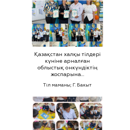
Қазақстан халқы тілдері
күніне арналған
облыстық онкүндіктің
жоспарына…
Тіл маманы; Г. Бакыт