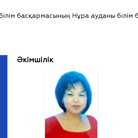
лім басқармасының Нұра ауданы білім бө
Әкімшілік