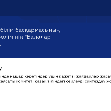
білім басқармасының
бөлімінің "Балалар
К
у
ішінде нашар көретіндер үшін қажетті жағдайлар жас
саясаты комитеті қазақ тіліндегі сөйлеуді синтездеу 