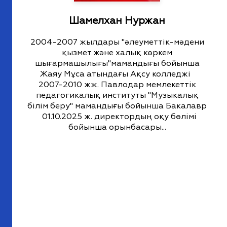
Шамелхан Нуржан
2004-2007 жылдары "әлеуметтік-мәдени
қызмет және халық көркем
шығармашылығы"мамандығы бойынша
Жаяу Мұса атындағы Ақсу колледжі
2007-2010 жж. Павлодар мемлекеттік
педагогикалық институты "Музыкалық
білім беру" мамандығы бойынша Бакалавр
01.10.2025 ж. директордың оқу бөлімі
бойынша орынбасары...