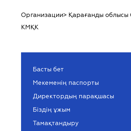
Организации> Қарағанды облысы бі
КМҚК
Басты бет
Мекеменің паспорты
Директордың парақшасы
Біздің ұжым
Тамақтандыру