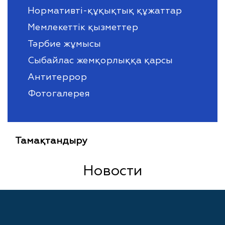
Нормативті-құқықтық құжаттар
Мемлекеттік қызметтер
Тәрбие жұмысы
Сыбайлас жемқорлыққа қарсы
Антитеррор
Фотогалерея
Тамақтандыру
Новости