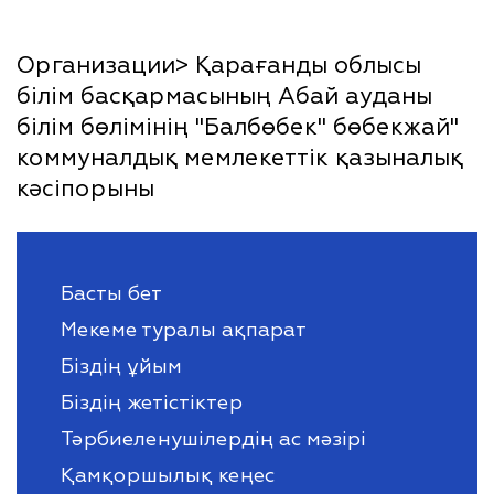
Организации> Қарағанды облысы
білім басқармасының Абай ауданы
білім бөлімінің "Балбөбек" бөбекжай"
коммуналдық мемлекеттік қазыналық
кәсіпорыны
Басты бет
Мекеме туралы ақпарат
Біздің ұйым
Біздің жетістіктер
Тәрбиеленушілердің ас мәзірі
Қамқоршылық кеңес