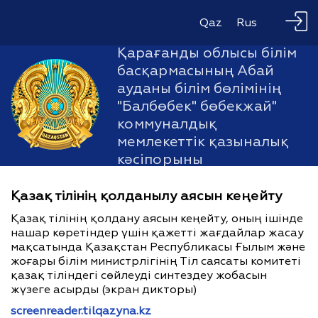
Qaz
Rus
Қарағанды облысы білім
басқармасының Абай
ауданы білім бөлімінің
"Балбөбек" бөбекжай"
коммуналдық
мемлекеттік қазыналық
кәсіпорыны
Қазақ тілінің қолданылу аясын кеңейту
Қазақ тілінің қолдану аясын кеңейту, оның ішінде
нашар көретіндер үшін қажетті жағдайлар жасау
мақсатында Қазақстан Республикасы Ғылым және
жоғары білім министрлігінің Тіл саясаты комитеті
қазақ тіліндегі сөйлеуді синтездеу жобасын
жүзеге асырды (экран дикторы)
screenreader.tilqazyna.kz