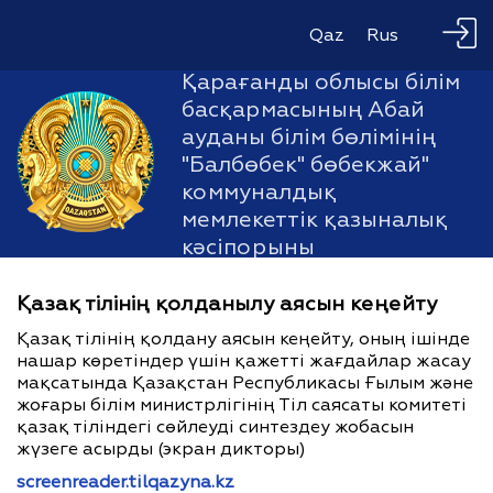
Qaz
Rus
Қарағанды облысы білім
басқармасының Абай
ауданы білім бөлімінің
"Балбөбек" бөбекжай"
коммуналдық
мемлекеттік қазыналық
кәсіпорыны
Қазақ тілінің қолданылу аясын кеңейту
Қазақ тілінің қолдану аясын кеңейту, оның ішінде
нашар көретіндер үшін қажетті жағдайлар жасау
мақсатында Қазақстан Республикасы Ғылым және
жоғары білім министрлігінің Тіл саясаты комитеті
қазақ тіліндегі сөйлеуді синтездеу жобасын
жүзеге асырды (экран дикторы)
screenreader.tilqazyna.kz