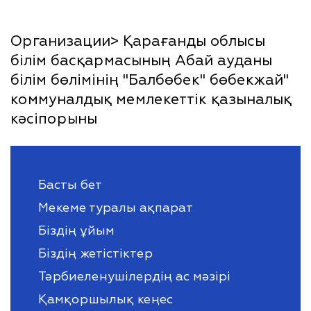
Организации> Қарағанды облысы
білім басқармасының Абай ауданы
білім бөлімінің "Балбөбек" бөбекжай"
коммуналдық мемлекеттік қазыналық
кәсіпорыны
Басты бет
Мекеме туралы ақпарат
Біздің ұйым
Біздің жетістіктер
Тәрбиеленушілердің ас мәзірі
Қамқоршылық кеңес