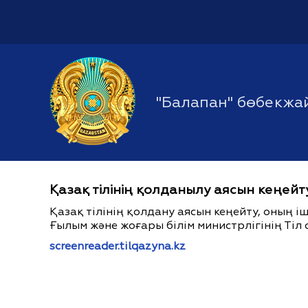
"Балапан" бөбекжа
Қазақ тілінің қолданылу аясын кеңейт
Қазақ тілінің қолдану аясын кеңейту, оның 
Ғылым және жоғары білім министрлігінің Тіл 
screenreader.tilqazyna.kz