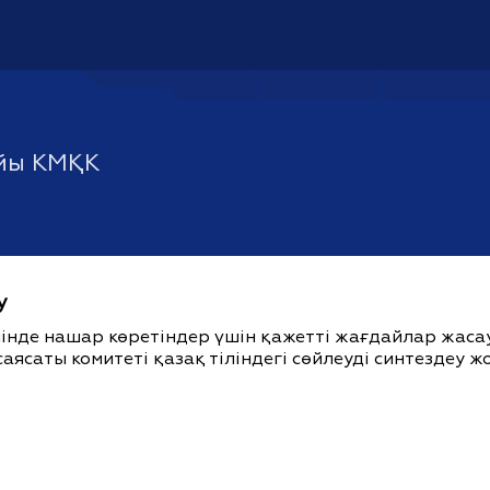
йы КМҚК
у
ішінде нашар көретіндер үшін қажетті жағдайлар жас
саясаты комитеті қазақ тіліндегі сөйлеуді синтездеу 