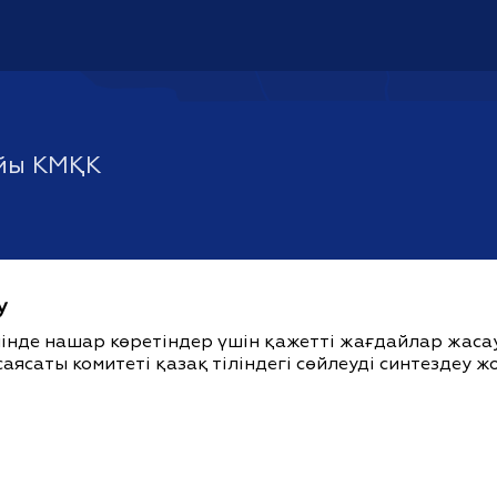
йы КМҚК
у
ішінде нашар көретіндер үшін қажетті жағдайлар жас
саясаты комитеті қазақ тіліндегі сөйлеуді синтездеу 