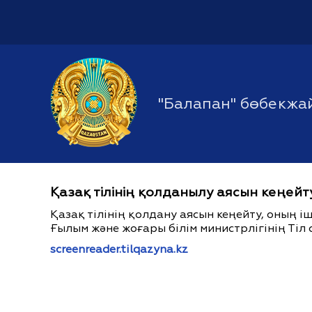
"Балапан" бөбекжа
Қазақ тілінің қолданылу аясын кеңейт
Қазақ тілінің қолдану аясын кеңейту, оның 
Ғылым және жоғары білім министрлігінің Тіл 
screenreader.tilqazyna.kz