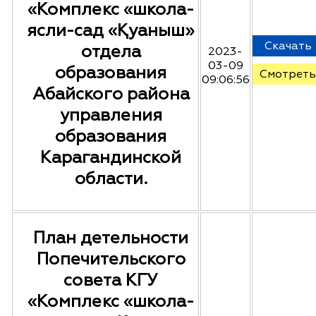
«Комплекс «школа-
ясли-сад «Қуаныш»
Скачать
отдела
2023-
03-09
образования
Смотреть
09:06:56
Абайского района
управления
образования
Карагандинской
области.
План детельности
Попечительского
совета КГУ
«Комплекс «школа-