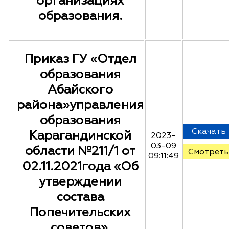
организациях
образования.
Приказ ГУ «Отдел
образования
Абайского
района»управления
образования
Скачать
Карагандинской
2023-
03-09
области №211/1 от
Смотреть
09:11:49
02.11.2021года «Об
утверждении
состава
Попечительских
советов».