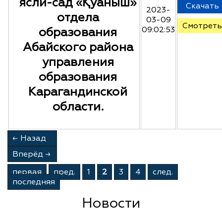
ясли-сад «Қуаныш»
Скачать
2023-
отдела
03-09
Смотреть
образования
09:02:53
Абайского района
управления
образования
Карагандинской
области.
←
Назад
Вперёд
→
первая
пред.
1
2
3
4
след.
последняя
Новости