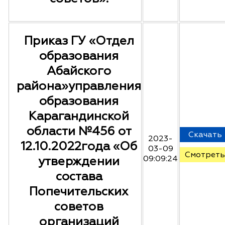
Приказ ГУ «Отдел
образования
Абайского
района»управления
образования
Карагандинской
области №456 от
Скачать
2023-
12.10.2022года «Об
03-09
Смотреть
утверждении
09:09:24
состава
Попечительских
советов
организаций