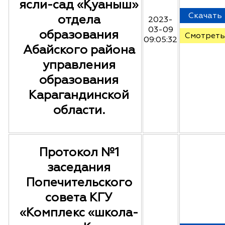
ясли-сад «Қуаныш»
Скачать
отдела
2023-
03-09
образования
Смотреть
09:05:32
Абайского района
управления
образования
Карагандинской
области.
Протокол №1
заседания
Попечительского
совета КГУ
«Комплекс «школа-