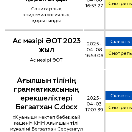
04-08
Смотреть
16:53:27
Санитарлық
эпидемиалогиялық
қорытынды
Ас мәзірі ӘОТ 2023
Скачать
2025-
жыл
04-08
Смотреть
16:53:08
Ас мәзірі ӘОТ
Ағылшын тілінің
грамматикасының
Скачать
ерекшеліктері
2025-
04-03
Бегзатхан С.docx
Смотреть
17:07:39
«Қуаныш» мектеп бөбекжай
кешені» КММ Ағылшын тілі
мұғалімі Бегзатхан Серуенгүл