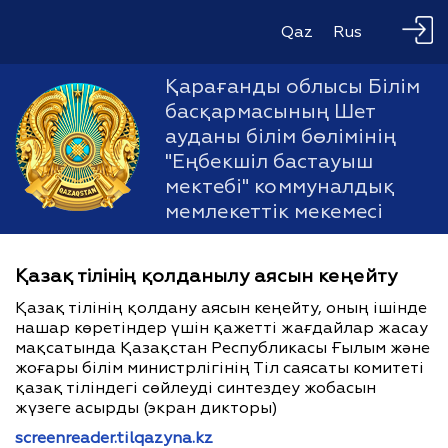
Qaz
Rus
Қарағанды облысы Білім
басқармасының Шет
ауданы білім бөлімінің
"Еңбекшіл бастауыш
мектебі" коммуналдық
мемлекеттік мекемесі
Қазақ тілінің қолданылу аясын кеңейту
Қазақ тілінің қолдану аясын кеңейту, оның ішінде
нашар көретіндер үшін қажетті жағдайлар жасау
мақсатында Қазақстан Республикасы Ғылым және
жоғары білім министрлігінің Тіл саясаты комитеті
қазақ тіліндегі сөйлеуді синтездеу жобасын
жүзеге асырды (экран дикторы)
screenreader.tilqazyna.kz