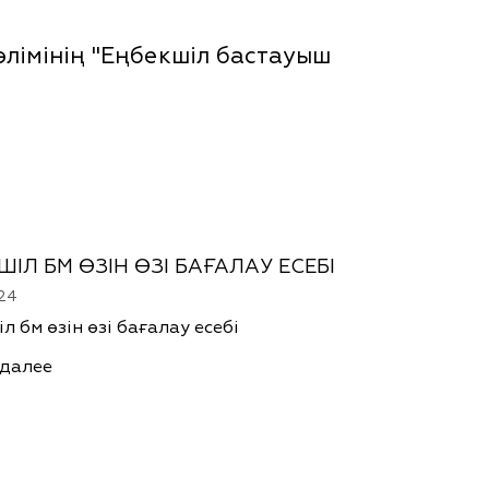
лімінің "Еңбекшіл бастауыш
ШІЛ БМ ӨЗІН ӨЗІ БАҒАЛАУ ЕСЕБІ
24
л бм өзін өзі бағалау есебі
 далее