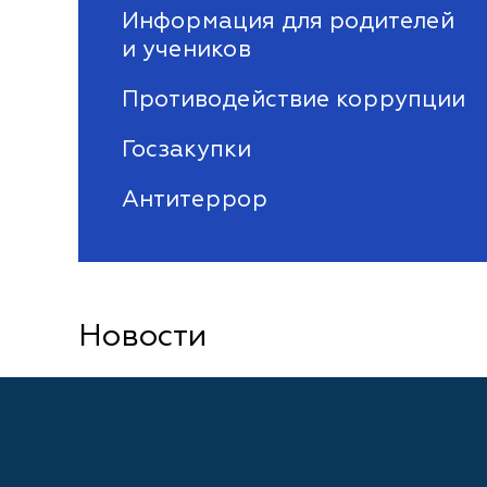
Информация для родителей
и учеников
Противодействие коррупции
Госзакупки
Антитеррор
Новости