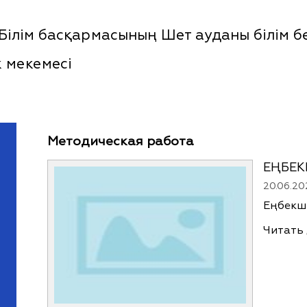
ілім басқармасының Шет ауданы білім бө
 мекемесі
Методическая работа
ЕҢБЕК
20.06.20
Еңбекші
Читать