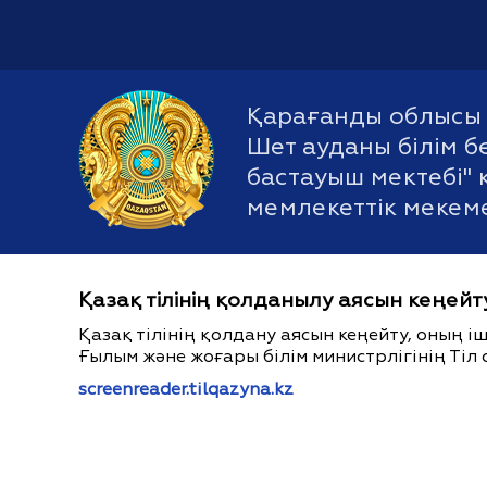
Қарағанды облысы 
Шет ауданы білім б
бастауыш мектебі"
мемлекеттік мекем
Қазақ тілінің қолданылу аясын кеңейт
Қазақ тілінің қолдану аясын кеңейту, оның 
Ғылым және жоғары білім министрлігінің Тіл 
screenreader.tilqazyna.kz