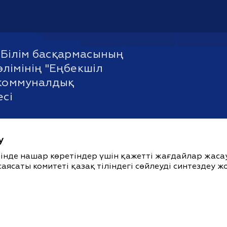
Білім басқармасының
өлімінің "Еңбекшіл
 коммуналдық
есі
у
ішінде нашар көретіндер үшін қажетті жағдайлар жас
саясаты комитеті қазақ тіліндегі сөйлеуді синтездеу 