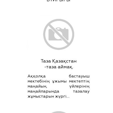
Таза Қазақстан
-таза аймақ.
Аққолқа бастауыш
мектебінің ұжымы мектептің
маңайын, үйлерінің
маңайларында тазалау
жұмыстарын жүргі…