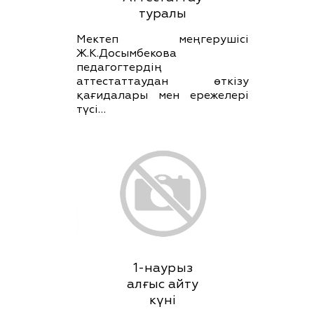
туралы
Мектеп меңгерушісі
Ж.К.Досымбекова
педагогтердің
аттестаттаудан өткізу
қағидалары мен ережелері
түсі…
1-наурыз
алғыс айту
күні