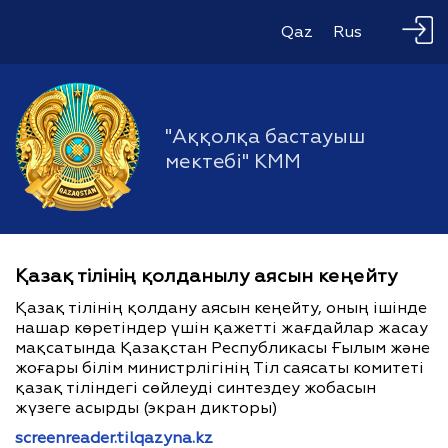
Qaz
Rus
"Аққолқа бастауыш
мектебі" КММ
Қазақ тілінің қолданылу аясын кеңейту
Қазақ тілінің қолдану аясын кеңейту, оның ішінде
нашар көретіндер үшін қажетті жағдайлар жасау
мақсатында Қазақстан Республикасы Ғылым және
жоғары білім министрлігінің Тіл саясаты комитеті
қазақ тіліндегі сөйлеуді синтездеу жобасын
жүзеге асырды (экран дикторы)
screenreader.tilqazyna.kz