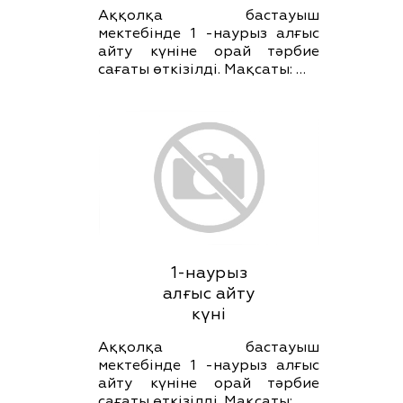
Аққолқа бастауыш
мектебінде 1 -наурыз алғыс
айту күніне орай тәрбие
сағаты өткізілді. Мақсаты: …
1-наурыз
алғыс айту
күні
Аққолқа бастауыш
мектебінде 1 -наурыз алғыс
айту күніне орай тәрбие
сағаты өткізілді. Мақсаты: …