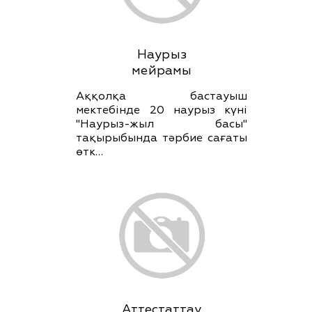
Наурыз
мейрамы
Аққолқа бастауыш
мектебінде 20 наурыз күні
"Наурыз-жыл басы"
тақырыбында тәрбие сағаты
өтк…
Аттестаттау