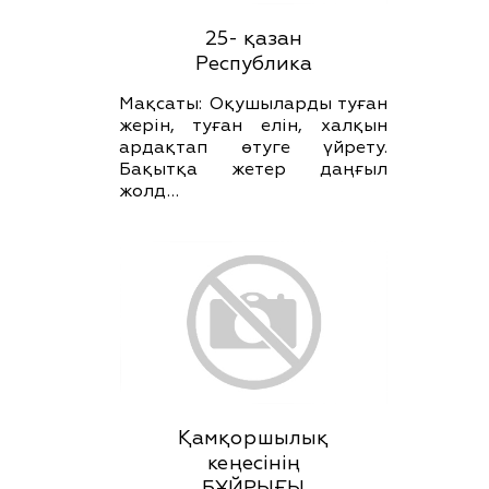
25- қазан
Республика
Мақсаты: Оқушыларды туған
жерін, туған елін, халқын
ардақтап өтуге үйрету.
Бақытқа жетер даңғыл
жолд…
Қамқоршылық
кеңесінің
БҰЙРЫҒЫ