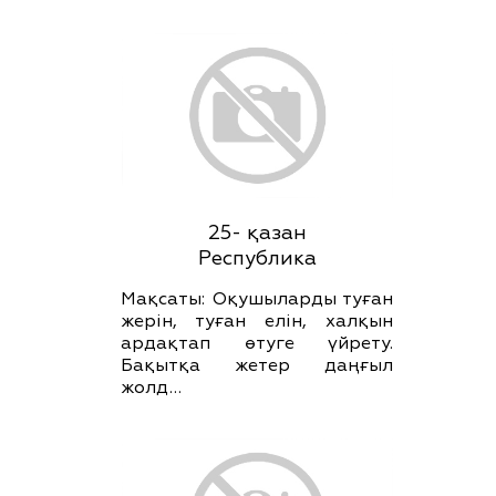
25- қазан
Республика
Мақсаты: Оқушыларды туған
жерін, туған елін, халқын
ардақтап өтуге үйрету.
Бақытқа жетер даңғыл
жолд…