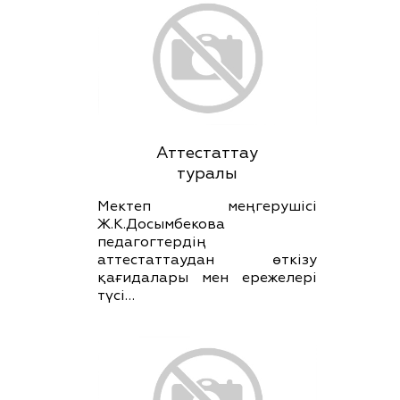
Аттестаттау
туралы
Мектеп меңгерушісі
Ж.К.Досымбекова
педагогтердің
аттестаттаудан өткізу
қағидалары мен ережелері
түсі…