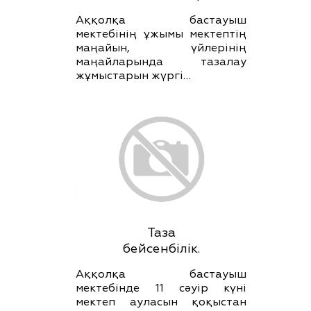
Аққолқа бастауыш
мектебінің ұжымы мектептің
маңайын, үйлерінің
маңайларында тазалау
жұмыстарын жүргі…
Таза
бейсенбілік.
Аққолқа бастауыш
мектебінде 11 сәуір күні
мектеп ауласын қоқыстан