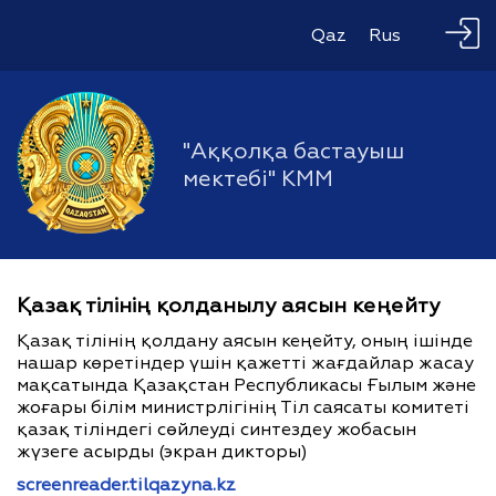
Qaz
Rus
"Аққолқа бастауыш
мектебі" КММ
Қазақ тілінің қолданылу аясын кеңейту
Қазақ тілінің қолдану аясын кеңейту, оның ішінде
нашар көретіндер үшін қажетті жағдайлар жасау
мақсатында Қазақстан Республикасы Ғылым және
жоғары білім министрлігінің Тіл саясаты комитеті
қазақ тіліндегі сөйлеуді синтездеу жобасын
жүзеге асырды (экран дикторы)
screenreader.tilqazyna.kz