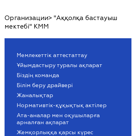
Организации> "Аққолқа бастауыш
мектебі" КММ
Мемлекеттік аттестаттау
Ұйымдастыру туралы ақпарат
Біздің команда
Білім беру драйвері
Жаналықтар
Нормативтік-құқықтық актілер
Ата-аналар мен оқушыларға
арналған ақпарат
Жемқорлыққа қарсы күрес