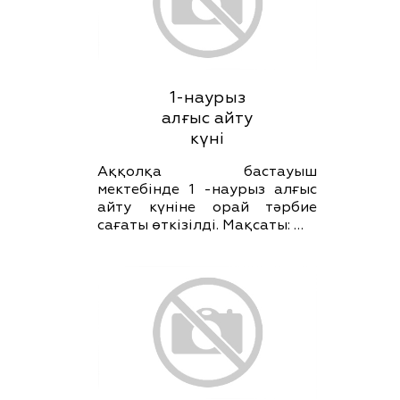
1-наурыз
алғыс айту
күні
Аққолқа бастауыш
мектебінде 1 -наурыз алғыс
айту күніне орай тәрбие
сағаты өткізілді. Мақсаты: …