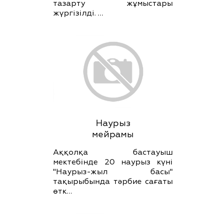
тазарту жұмыстары
жүргізілді. …
Наурыз
мейрамы
Аққолқа бастауыш
мектебінде 20 наурыз күні
"Наурыз-жыл басы"
тақырыбында тәрбие сағаты
өтк…