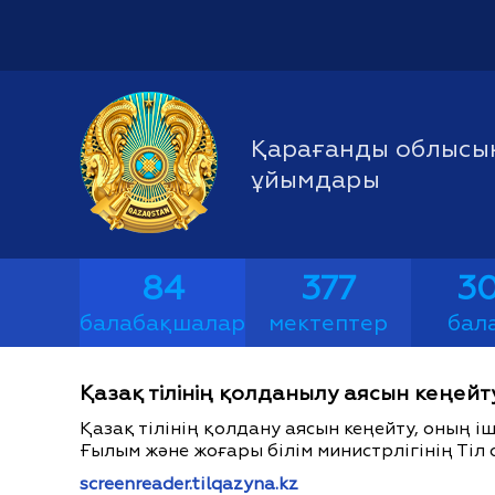
Қарағанды облысын
ұйымдары
84
377
30
балабақшалар
мектептер
бал
Қазақ тілінің қолданылу аясын кеңейт
Қазақ тілінің қолдану аясын кеңейту, оның 
Ғылым және жоғары білім министрлігінің Тіл 
screenreader.tilqazyna.kz