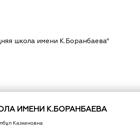
няя школа имени К.Боранбаева"
ЛА ИМЕНИ К.БОРАНБАЕВА
лбұл Казкеновна