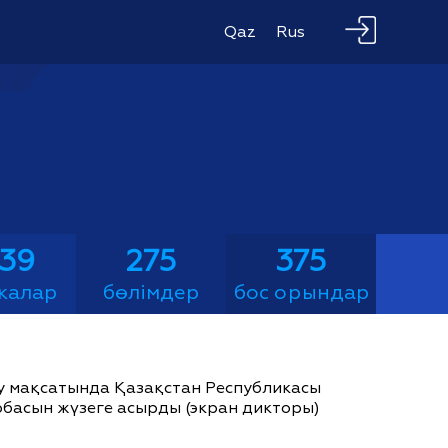
Qaz
Rus
039
275
375
калар
бөлімдер
бос орындар
ау мақсатында Қазақстан Республикасы
жобасын жүзеге асырды (экран дикторы)