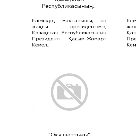
Республикасының…
Еліміздің мақтанышы, ең
Ел
жақсы президентіміз,
жа
Қазақстан Республикасының
Қаз
Президенті Қасым-Жомарт
Пр
Кемел…
Кем
"Оқу шаттығы"