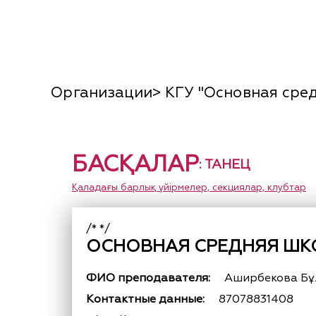
Организации> КГУ "Основная сред
БАСҚАЛАР
: ТАНЕЦ
Қаладағы барлық үйірмелер, секциялар, клубтар
/* */
ОСНОВНАЯ СРЕДНЯЯ ШКО
ФИО преподавателя:
Аширбекова Бұ
Контактные данные:
87078831408