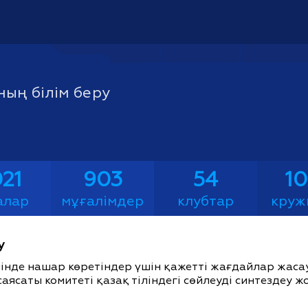
ың білім беру
21
903
54
1
алар
мұғалімдер
клубтар
круж
у
ішінде нашар көретіндер үшін қажетті жағдайлар жас
саясаты комитеті қазақ тіліндегі сөйлеуді синтездеу 