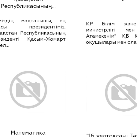
Республикасының…
іміздің мақтанышы, ең
ҚР Білім жән
қсы президентіміз,
министрлігі ме
ақстан Республикасының
Атамекенім" ҚБ Қ
езиденті Қасым-Жомарт
оқушылары мен ол
ел…
Математика
"16 желтоқсан- Тә