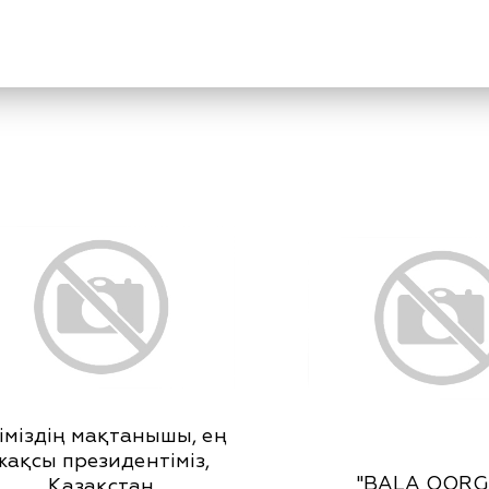
іміздің мақтанышы, ең
жақсы президентіміз,
"BALA QORG
Қазақстан