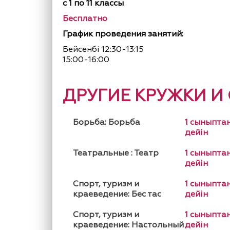
с 1 по 11 классы
Бесплатно
График проведения занятий:
Бейсенбі 12:30-13:15
15:00-16:00
ДРУГИЕ КРУЖКИ И
Борьба: Борьба
1 сыныптан
дейін
Театральные : Театр
1 сыныптан
дейін
Спорт, туризм и
1 сыныптан
краеведение: Бес тас
дейін
Спорт, туризм и
1 сыныптан
краеведение: Настольный
дейін