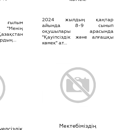
2024 жылдың қаңтар
е ғылым
айында 8-9 сынып
н "Менің
оқушылары арасында
азақстан
"Қауіпсіздік және алғашқы
ардың…
көмек" ат…
Мектебіміздің
уелсіздік