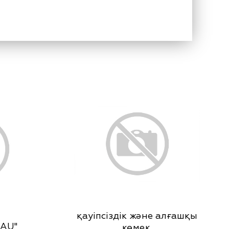
қауіпсіздік және алғашқы
AU"
көмек.