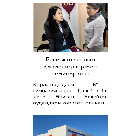
Білім және ғылым
қызметкерлерімен
семинар өтті
Қарағандыдағы №1
гимназиясында Қазыбек би
және Әлихан Бөкейхан
аудандары комитеті филиал…