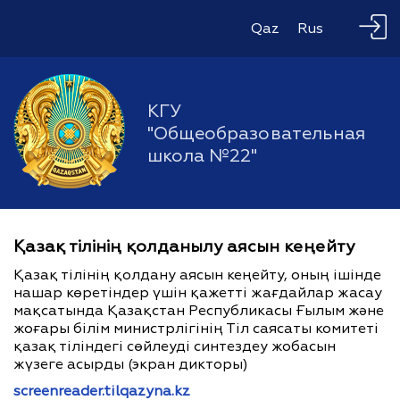
Qaz
Rus
КГУ
"Общеобразовательная
школа №22"
Қазақ тілінің қолданылу аясын кеңейту
Қазақ тілінің қолдану аясын кеңейту, оның ішінде
нашар көретіндер үшін қажетті жағдайлар жасау
мақсатында Қазақстан Республикасы Ғылым және
жоғары білім министрлігінің Тіл саясаты комитеті
қазақ тіліндегі сөйлеуді синтездеу жобасын
жүзеге асырды (экран дикторы)
screenreader.tilqazyna.kz