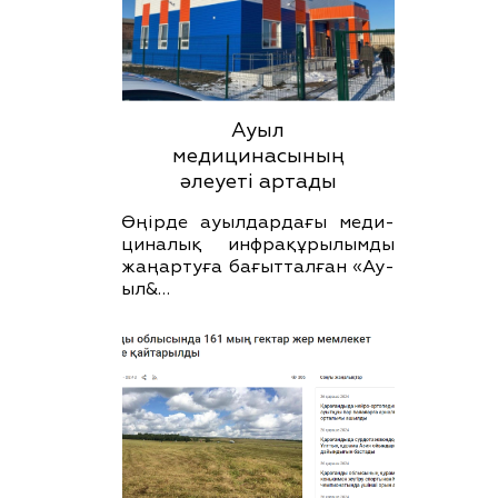
Ауыл
медицинасының
әлеуеті артады
Өңірде ауылдардағы меди­
циналық инфрақұрылымды
жаңартуға бағытталған «Ау­
ыл­­&…