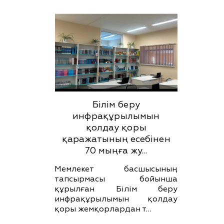
Білім беру
инфрақұрылымын
қолдау қоры
қаражатының есебінен
70 мыңға жу…
Мемлекет басшысының
тапсырмасы бойынша
құрылған Білім беру
инфрақұрылымын қолдау
қоры жемқорлардан т…