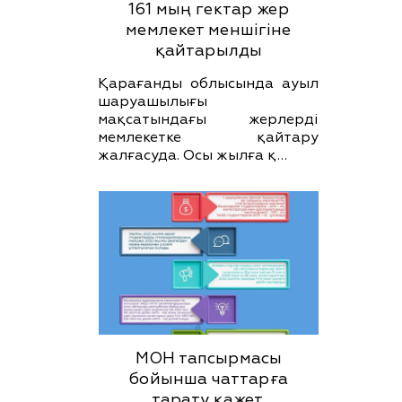
161 мың гектар жер
мемлекет меншігіне
қайтарылды
Қарағанды облысында ауыл
шаруашылығы
мақсатындағы жерлерді
мемлекетке қайтару
жалғасуда. Осы жылға қ…
МОН тапсырмасы
бойынша чаттарға
тарату қажет.