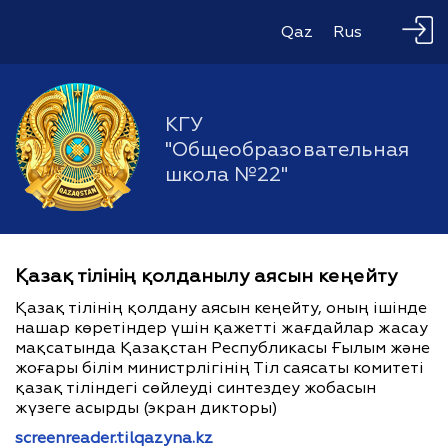
Qaz
Rus
КГУ
"Общеобразовательная
школа №22"
Қазақ тілінің қолданылу аясын кеңейту
Қазақ тілінің қолдану аясын кеңейту, оның ішінде
нашар көретіндер үшін қажетті жағдайлар жасау
мақсатында Қазақстан Республикасы Ғылым және
жоғары білім министрлігінің Тіл саясаты комитеті
қазақ тіліндегі сөйлеуді синтездеу жобасын
жүзеге асырды (экран дикторы)
screenreader.tilqazyna.kz