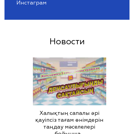
Инстаграм
Новости
Халықтың сапалы әрі
қауіпсіз тағам өнімдерін
таңдау мәселелері
бойынша…