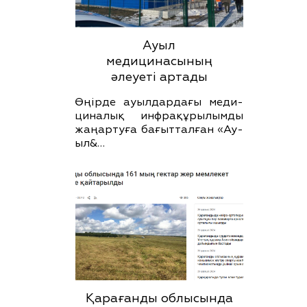
Ауыл
медицинасының
әлеуеті артады
Өңірде ауылдардағы меди­
циналық инфрақұрылымды
жаңартуға бағытталған «Ау­
ыл­­&…
Қарағанды облысында