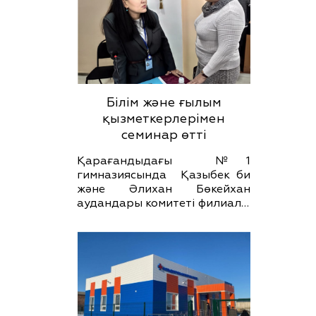
Білім және ғылым
қызметкерлерімен
семинар өтті
Қарағандыдағы №1
гимназиясында Қазыбек би
және Әлихан Бөкейхан
аудандары комитеті филиал…