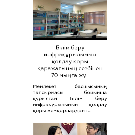
Білім беру
инфрақұрылымын
қолдау қоры
қаражатының есебінен
70 мыңға жу…
Мемлекет басшысының
тапсырмасы бойынша
құрылған Білім беру
инфрақұрылымын қолдау
қоры жемқорлардан т…