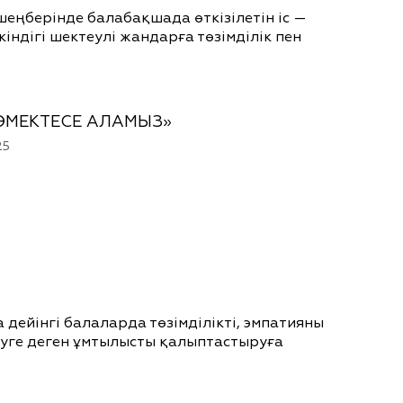
шеңберінде балабақшада өткізілетін іс —
ндігі шектеулі жандарға төзімділік пен
КӨМЕКТЕСЕ АЛАМЫЗ»
25
а дейінгі балаларда төзімділікті, эмпатияны
суге деген ұмтылысты қалыптастыруға