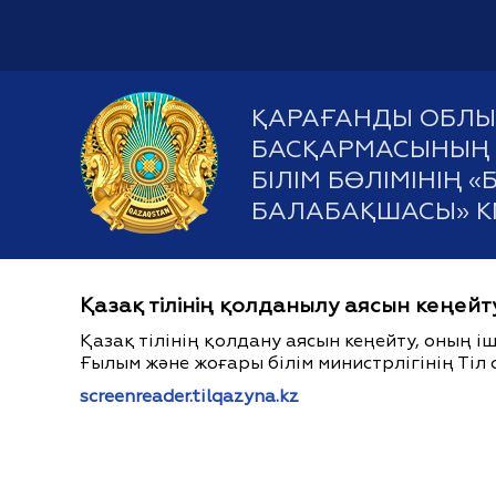
ҚАРАҒАНДЫ ОБЛЫС
БАСҚАРМАСЫНЫҢ 
БІЛІМ БӨЛІМІНІҢ
БАЛАБАҚШАСЫ» 
Қазақ тілінің қолданылу аясын кеңейт
Қазақ тілінің қолдану аясын кеңейту, оның 
Ғылым және жоғары білім министрлігінің Тіл 
screenreader.tilqazyna.kz