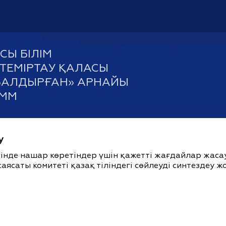
Ы БІЛІМ
ТЕМІРТАУ ҚАЛАСЫ
 «БАЛДЫРҒАН» АРНАЙЫ
КММ
у
ішінде нашар көретіндер үшін қажетті жағдайлар жас
саясаты комитеті қазақ тіліндегі сөйлеуді синтездеу 