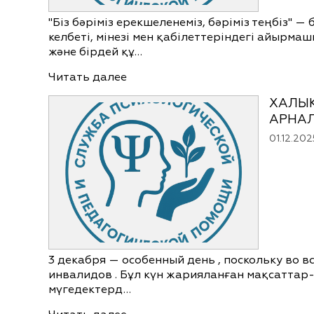
"Біз бәріміз ерекшеленеміз, бәріміз теңбіз
келбеті, мінезі мен қабілеттеріндегі айырм
және бірдей құ…
Читать далее
ХАЛЫҚ
АРНАЛ
01.12.202
3 декабря — особенный день , поскольку во 
инвалидов . Бұл күн жарияланған мақсаттар
мүгедектерд…