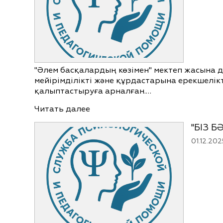
"Әлем басқалардың көзімен" мектеп жасына д
мейірімділікті және құрдастарына ерекшелік
қалыптастыруға арналған.…
Читать далее
"БІЗ Б
01.12.202