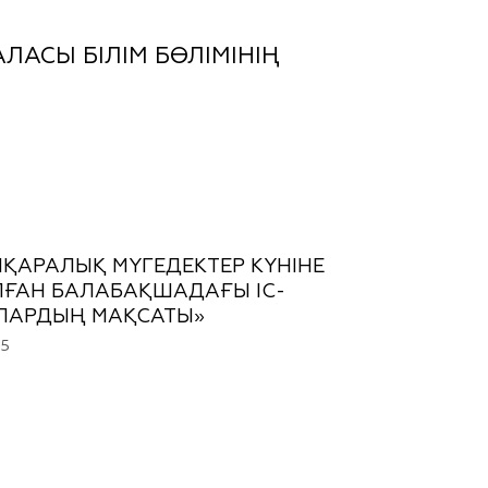
ЛАСЫ БІЛІМ БӨЛІМІНІҢ
ҚАРАЛЫҚ МҮГЕДЕКТЕР КҮНІНЕ
ҒАН БАЛАБАҚШАДАҒЫ ІС-
ЛАРДЫҢ МАҚСАТЫ»
25