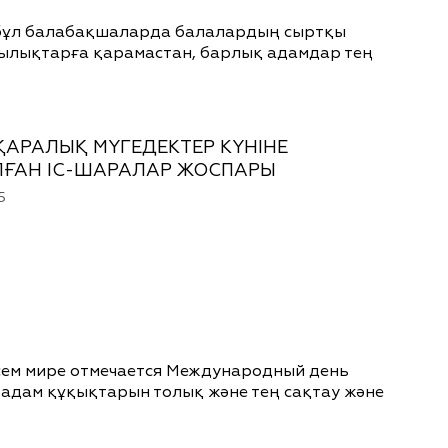
" — бұл балабақшаларда балалардың сыртқы
ашылықтарға қарамастан, барлық адамдар тең
АРАЛЫҚ МҮГЕДЕКТЕР КҮНІНЕ
ҒАН ІС-ШАРАЛАР ЖОСПАРЫ
5
всем мире отмечается Международный день
-адам құқықтарын толық және тең сақтау және