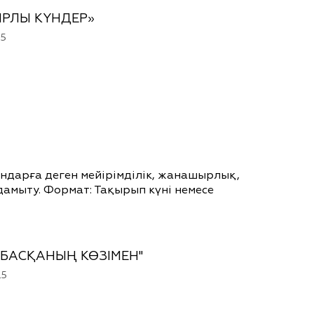
РЛЫ КҮНДЕР»
25
ндарға деген мейірімділік, жанашырлық,
дамыту. Формат: Тақырып күні немесе
 БАСҚАНЫҢ КӨЗІМЕН"
25