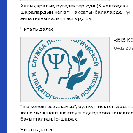
Халықаралық мүгедектер күні (3 желтоқсан) 
шаралардың негізгі мақсаты-балаларда мүмкі
эмпатияны қалыптастыру. Бұ…
Читать далее
«БІЗ 
04.12.20
"Біз көмектесе аламыз", бұл күн мектеп жасын
және мүмкіндігі шектеулі адамдарға көмекте
бағытталған. Іс-шара с…
Читать далее