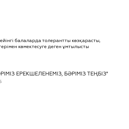
ейінгі балаларда толерантты көзқарасты,
терімен көмектесуге деген ұмтылысты
ӘРІМІЗ ЕРЕКШЕЛЕНЕМІЗ, БӘРІМІЗ ТЕҢБІЗ"
5