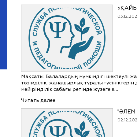
«ҚАЙЫ
03.12.20
Мақсаты: Балалардың мүмкіндігі шектеулі жа
төзімділік, жанашырлық туралы түсініктерін 
мейірімділік сабағы ретінде жүзеге а…
Читать далее
"ӘЛЕМ
02.12.20