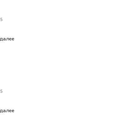
25
 далее
25
 далее