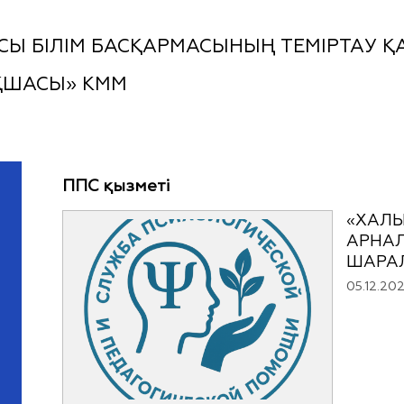
Ы БІЛІМ БАСҚАРМАСЫНЫҢ ТЕМІРТАУ ҚА
ҚШАСЫ» КММ
ППС қызметі
«ХАЛЫ
АРНАЛ
ШАРА
05.12.20