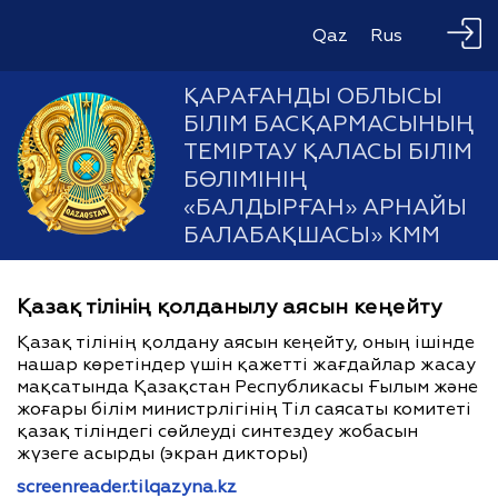
Qaz
Rus
ҚАРАҒАНДЫ ОБЛЫСЫ
БІЛІМ БАСҚАРМАСЫНЫҢ
ТЕМІРТАУ ҚАЛАСЫ БІЛІМ
БӨЛІМІНІҢ
«БАЛДЫРҒАН» АРНАЙЫ
БАЛАБАҚШАСЫ» КММ
Қазақ тілінің қолданылу аясын кеңейту
Қазақ тілінің қолдану аясын кеңейту, оның ішінде
нашар көретіндер үшін қажетті жағдайлар жасау
мақсатында Қазақстан Республикасы Ғылым және
жоғары білім министрлігінің Тіл саясаты комитеті
қазақ тіліндегі сөйлеуді синтездеу жобасын
жүзеге асырды (экран дикторы)
screenreader.tilqazyna.kz