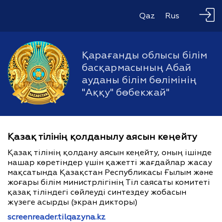
Qaz
Rus
Қарағанды облысы білім
басқармасының Абай
ауданы білім бөлімінің
"Аққу" бөбекжай"
Қазақ тілінің қолданылу аясын кеңейту
Қазақ тілінің қолдану аясын кеңейту, оның ішінде
нашар көретіндер үшін қажетті жағдайлар жасау
мақсатында Қазақстан Республикасы Ғылым және
жоғары білім министрлігінің Тіл саясаты комитеті
қазақ тіліндегі сөйлеуді синтездеу жобасын
жүзеге асырды (экран дикторы)
screenreader.tilqazyna.kz