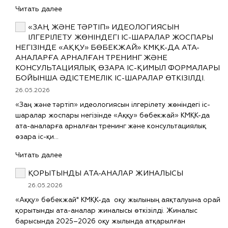
Читать далее
«ЗАҢ ЖӘНЕ ТӘРТІП» ИДЕОЛОГИЯСЫН
ІЛГЕРІЛЕТУ ЖӨНІНДЕГІ ІС-ШАРАЛАР ЖОСПАРЫ
НЕГІЗІНДЕ «АҚҚУ» БӨБЕКЖАЙ» КМҚК-ДА АТА-
АНАЛАРҒА АРНАЛҒАН ТРЕНИНГ ЖӘНЕ
КОНСУЛЬТАЦИЯЛЫҚ ӨЗАРА ІС-ҚИМЫЛ ФОРМАЛАРЫ
БОЙЫНША ӘДІСТЕМЕЛІК ІС-ШАРАЛАР ӨТКІЗІЛДІ.
26.05.2026
«Заң және тәртіп» идеологиясын ілгерілету жөніндегі іс-
шаралар жоспары негізінде «Аққу» бөбекжай» КМҚК-да
ата-аналарға арналған тренинг және консультациялық
өзара іс-қи…
Читать далее
ҚОРЫТЫНДЫ АТА-АНАЛАР ЖИНАЛЫСЫ
26.05.2026
«Аққу» бөбекжай" КМҚК-да оқу жылының аяқталуына орай
қорытынды ата-аналар жиналысы өткізілді. Жиналыс
барысында 2025–2026 оқу жылында атқарылған