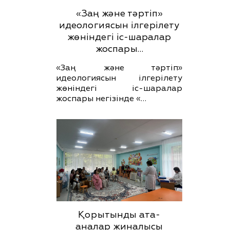
«Заң және тәртіп»
идеологиясын ілгерілету
жөніндегі іс-шаралар
жоспары…
«Заң және тәртіп»
идеологиясын ілгерілету
жөніндегі іс-шаралар
жоспары негізінде «…
Қорытынды ата-
аналар жиналысы