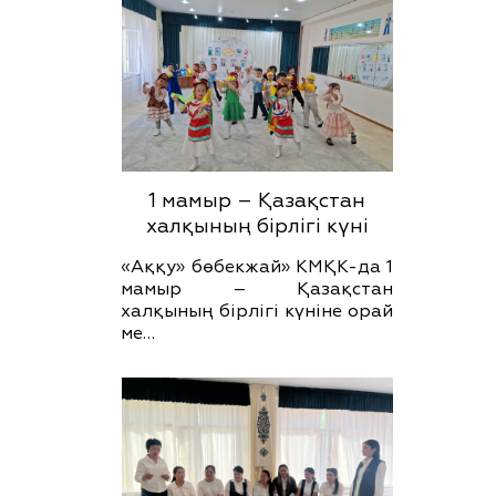
1 мамыр – Қазақстан
халқының бірлігі күні
«Аққу» бөбекжай» КМҚК-да 1
мамыр – Қазақстан
халқының бірлігі күніне орай
ме…