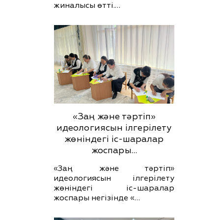
жиналысы өтті.…
«Заң және тәртіп»
идеологиясын ілгерілету
жөніндегі іс-шаралар
жоспары…
«Заң және тәртіп»
идеологиясын ілгерілету
жөніндегі іс-шаралар
жоспары негізінде «…