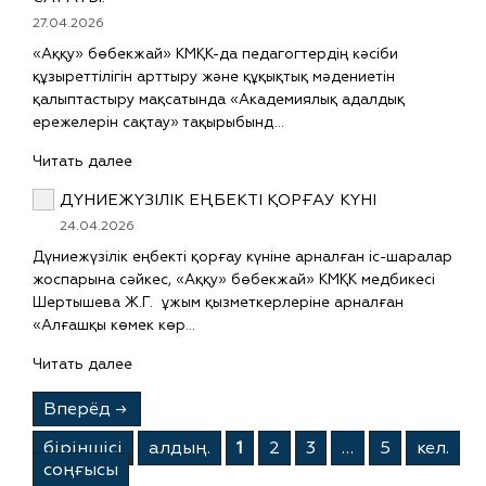
27.04.2026
«Аққу» бөбекжай» КМҚК-да педагогтердің кәсіби
құзыреттілігін арттыру және құқықтық мәдениетін
қалыптастыру мақсатында «Академиялық адалдық
ережелерін сақтау» тақырыбынд…
Читать далее
ДҮНИЕЖҮЗІЛІК ЕҢБЕКТІ ҚОРҒАУ КҮНІ
24.04.2026
Дүниежүзілік еңбекті қорғау күніне арналған іс-шаралар
жоспарына сәйкес, «Аққу» бөбекжай» КМҚК медбикесі
Шертышева Ж.Г. ұжым қызметкерлеріне арналған
«Алғашқы көмек көр…
Читать далее
Вперёд
→
бiрiншiсi
алдың.
1
2
3
…
5
кел.
соңғысы