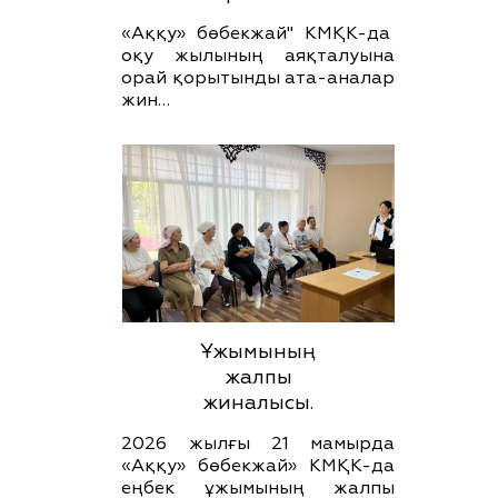
«Аққу» бөбекжай" КМҚК-да
оқу жылының аяқталуына
орай қорытынды ата-аналар
жин…
Ұжымының
жалпы
жиналысы.
2026 жылғы 21 мамырда
«Аққу» бөбекжай» КМҚК-да
еңбек ұжымының жалпы