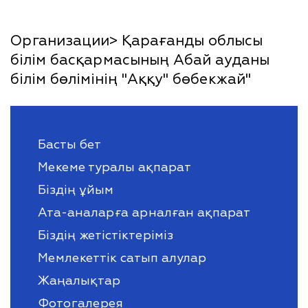
Организации> Қарағанды облысы
білім басқармасының Абай ауданы
білім бөлімінің "Аққу" бөбекжай"
Басты бет
Мекеме туралы ақпарат
Біздің ұйым
Ата-аналарға арналған ақпарат
Біздің жетістіктеріміз
Мемлекеттік сатып алулар
Жаңалықтар
Фотогалерея