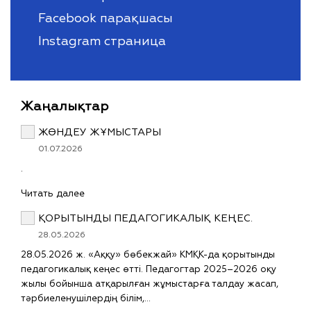
Facebook парақшасы
Instagram страница
Жаңалықтар
ЖӨНДЕУ ЖҰМЫСТАРЫ
01.07.2026
.
Читать далее
ҚОРЫТЫНДЫ ПЕДАГОГИКАЛЫҚ КЕҢЕС.
28.05.2026
28.05.2026 ж. «Аққу» бөбекжай» КМҚК-да қорытынды
педагогикалық кеңес өтті. Педагогтар 2025–2026 оқу
жылы бойынша атқарылған жұмыстарға талдау жасап,
тәрбиеленушілердің білім,…