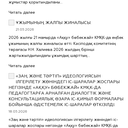
жұмыстар қорытындыланы…
Читать далее
ҰЖЫМЫНЫҢ ЖАЛПЫ ЖИНАЛЫСЫ.
21.05.2026
2026 жылғы 21 мамырда «Аққу» бөбекжай» КМҚК-да еңбек
ұжымының жалпы жиналысы өтті. Кәсіподақ комитетінің
төрағасы Н.Н. Халиева 2026 жылдың бірінші
жартыжылдығындағы ұжымдық шарттың…
Читать далее
«ЗАҢ ЖӘНЕ ТӘРТІП» ИДЕОЛОГИЯСЫН
ІЛГЕРІЛЕТУ ЖӨНІНДЕГІ ІС-ШАРАЛАР ЖОСПАРЫ
НЕГІЗІНДЕ «АҚҚУ» БӨБЕКЖАЙ» КМҚК-ДА
ПЕДАГОГТАРҒА АРНАЛҒАН ДИАЛОГТІК ЖӘНЕ
КОНСУЛЬТАЦИЯЛЫҚ ӨЗАРА ІС-ҚИМЫЛ ФОРМАЛАРЫ
БОЙЫНША ӘДІСТЕМЕЛІК ІС-ШАРАЛАР ӨТКІЗІЛДІ.
18.05.2026
«Заң және тәртіп» идеологиясын ілгерілету жөніндегі іс-
шаралар жоспары негізінде «Аққу» бөбекжай» КМҚК-да