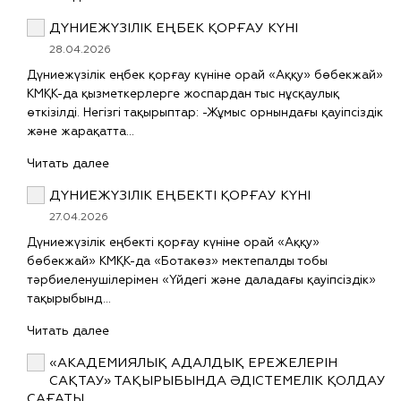
ДҮНИЕЖҮЗІЛІК ЕҢБЕК ҚОРҒАУ КҮНІ
28.04.2026
Дүниежүзілік еңбек қорғау күніне орай «Аққу» бөбекжай»
КМҚК-да қызметкерлерге жоспардан тыс нұсқаулық
өткізілді. Негізгі тақырыптар: -Жұмыс орнындағы қауіпсіздік
және жарақатта…
Читать далее
ДҮНИЕЖҮЗІЛІК ЕҢБЕКТІ ҚОРҒАУ КҮНІ
27.04.2026
Дүниежүзілік еңбекті қорғау күніне орай «Аққу»
бөбекжай» КМҚК-да «Ботакөз» мектепалды тобы
тәрбиеленушілерімен «Үйдегі және даладағы қауіпсіздік»
тақырыбынд…
Читать далее
«АКАДЕМИЯЛЫҚ АДАЛДЫҚ ЕРЕЖЕЛЕРІН
САҚТАУ» ТАҚЫРЫБЫНДА ӘДІСТЕМЕЛІК ҚОЛДАУ
САҒАТЫ.