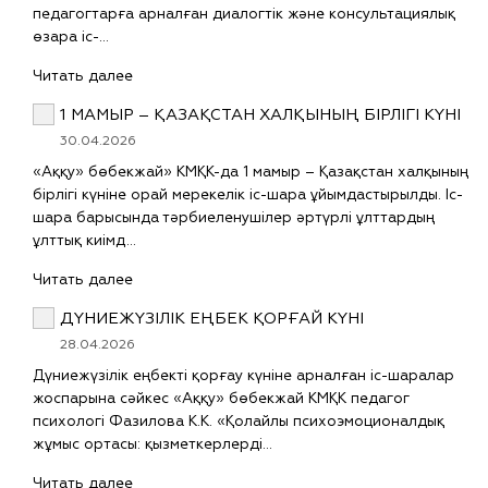
педагогтарға арналған диалогтік және консультациялық
өзара іс-…
Читать далее
1 МАМЫР – ҚАЗАҚСТАН ХАЛҚЫНЫҢ БІРЛІГІ КҮНІ
30.04.2026
«Аққу» бөбекжай» КМҚК-да 1 мамыр – Қазақстан халқының
бірлігі күніне орай мерекелік іс-шара ұйымдастырылды. Іс-
шара барысында тәрбиеленушілер әртүрлі ұлттардың
ұлттық киімд…
Читать далее
ДҮНИЕЖҮЗІЛІК ЕҢБЕК ҚОРҒАЙ КҮНІ
28.04.2026
Дүниежүзілік еңбекті қорғау күніне арналған іс-шаралар
жоспарына сәйкес «Аққу» бөбекжай КМҚК педагог
психологі Фазилова К.К. «Қолайлы психоэмоционалдық
жұмыс ортасы: қызметкерлерді…
Читать далее