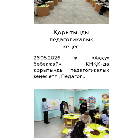
Қорытынды
педагогикалық
кеңес.
28.05.2026 ж. «Аққу»
бөбекжай» КМҚК-да
қорытынды педагогикалық
кеңес өтті. Педагог…