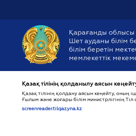
Қарағанды облысы 
Шет ауданы білім б
білім беретін мект
мемлекеттік мекем
Қазақ тілінің қолданылу аясын кеңейт
Қазақ тілінің қолдану аясын кеңейту, оның 
Ғылым және жоғары білім министрлігінің Тіл 
screenreader.tilqazyna.kz