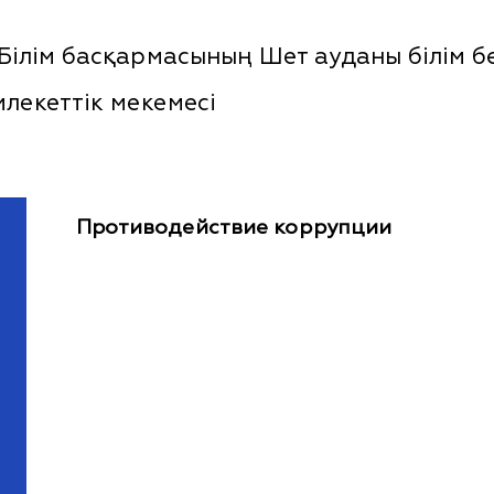
лім басқармасының Шет ауданы білім бөл
лекеттік мекемесі
Противодействие коррупции