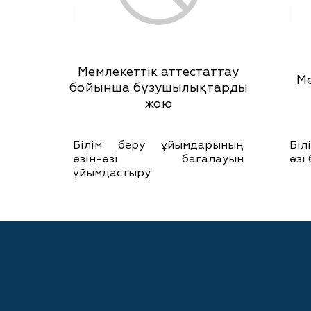
Мемлекеттік аттестаттау
Ме
бойынша бұзушылықтарды
жою
Білім беру ұйымдарының
Біл
өзін-өзі бағалауын
өзі
ұйымдастыру