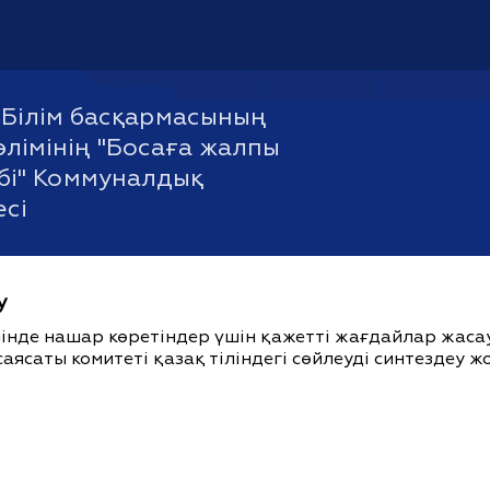
Білім басқармасының
өлімінің "Босаға жалпы
ебі" Коммуналдық
есі
у
ішінде нашар көретіндер үшін қажетті жағдайлар жас
саясаты комитеті қазақ тіліндегі сөйлеуді синтездеу 