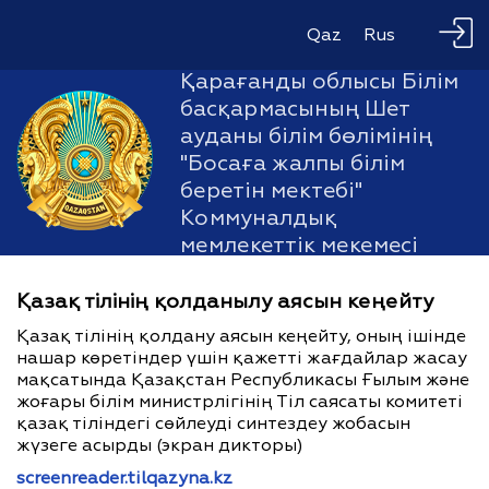
Qaz
Rus
Қарағанды облысы Білім
басқармасының Шет
ауданы білім бөлімінің
"Босаға жалпы білім
беретін мектебі"
Коммуналдық
мемлекеттік мекемесі
Қазақ тілінің қолданылу аясын кеңейту
Қазақ тілінің қолдану аясын кеңейту, оның ішінде
нашар көретіндер үшін қажетті жағдайлар жасау
мақсатында Қазақстан Республикасы Ғылым және
жоғары білім министрлігінің Тіл саясаты комитеті
қазақ тіліндегі сөйлеуді синтездеу жобасын
жүзеге асырды (экран дикторы)
screenreader.tilqazyna.kz