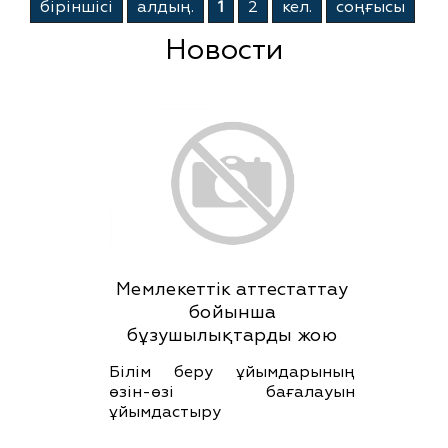
бiрiншiсi
алдың.
1
2
кел.
соңғысы
Новости
Мемлекеттік аттестаттау
бойынша
бұзушылықтарды жою
Білім беру ұйымдарының
өзін-өзі бағалауын
ұйымдастыру