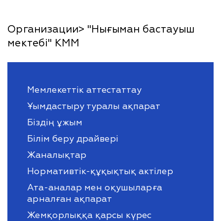
Организации> "Нығыман бастауыш
мектебі" КММ
Мемлекеттік аттестаттау
Ұымдастыру туралы ақпарат
Біздің ұжым
Білім беру драйвері
Жаналықтар
Нормативтік-құқықтық актілер
Ата-аналар мен оқушыларға
арналған ақпарат
Жемқорлыққа қарсы күрес