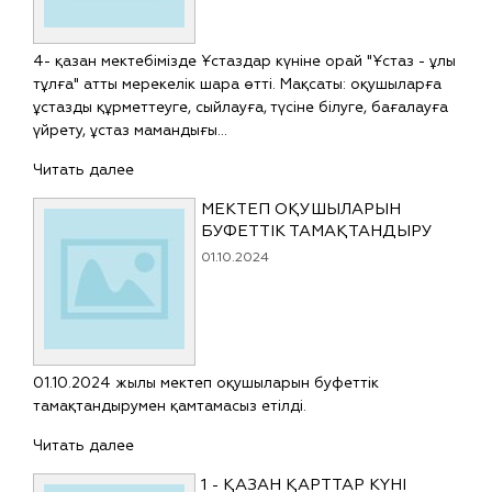
4- қазан мектебімізде Ұстаздар күніне орай "Ұстаз - ұлы
тұлға" атты мерекелік шара өтті. Мақсаты: оқушыларға
ұстазды құрметтеуге, сыйлауға, түсіне білуге, бағалауға
үйрету, ұстаз мамандығы…
Читать далее
МЕКТЕП ОҚУШЫЛАРЫН
БУФЕТТІК ТАМАҚТАНДЫРУ
01.10.2024
01.10.2024 жылы мектеп оқушыларын буфеттік
тамақтандырумен қамтамасыз етілді.
Читать далее
1 - ҚАЗАН ҚАРТТАР КҮНІ