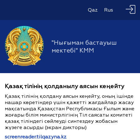
Qaz
Rus
"Нығыман бастауыш
мектебі" КММ
Қазақ тілінің қолданылу аясын кеңейту
Қазақ тілінің қолдану аясын кеңейту, оның ішінде
нашар көретіндер үшін қажетті жағдайлар жасау
мақсатында Қазақстан Республикасы Ғылым және
жоғары білім министрлігінің Тіл саясаты комитеті
қазақ тіліндегі сөйлеуді синтездеу жобасын
жүзеге асырды (экран дикторы)
screenreader.tilqazyna.kz