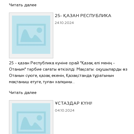
Читать далее
25- ҚАЗАН РЕСПУБЛИКА
24.10.2024
25 - қазан Республика күніне орай "Қазақ елі менің -
Отаным" тәрбие сағаты өткізілді. Мақсаты: оқушыларды өз
Отанын сүюге, қазақ екенін, Қазақстанда тұратынын
мақтаныш етуге, туған халқыны…
Читать далее
ҰСТАЗДАР КҮНІ!
04.10.2024