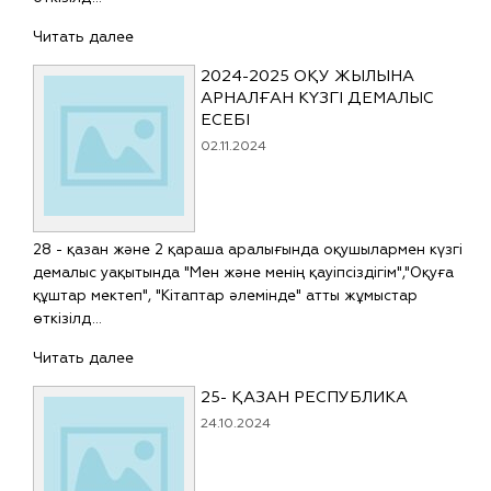
Читать далее
2024-2025 ОҚУ ЖЫЛЫНА
АРНАЛҒАН КҮЗГІ ДЕМАЛЫС
ЕСЕБІ
02.11.2024
28 - қазан және 2 қараша аралығында оқушылармен күзгі
демалыс уақытында "Мен және менің қауіпсіздігім","Оқуға
құштар мектеп", "Кітаптар әлемінде" атты жұмыстар
өткізілд…
Читать далее
25- ҚАЗАН РЕСПУБЛИКА
24.10.2024