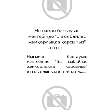
Нығыман бастауыш
мектебінде "Біз сыбайлас
жемқорлыққа қарсымыз"
атты с…
Нығыман бастауыш
мектебінде "Біз сыбайлас
жемқорлыққа қарсымыз"
атты сынып сағаты өткізілд…