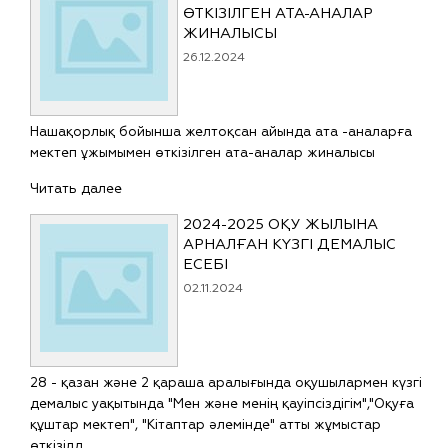
ӨТКІЗІЛГЕН АТА-АНАЛАР
ЖИНАЛЫСЫ
26.12.2024
Нашақорлық бойынша желтоқсан айында ата -аналарға
мектеп ұжымымен өткізілген ата-аналар жиналысы
Читать далее
2024-2025 ОҚУ ЖЫЛЫНА
АРНАЛҒАН КҮЗГІ ДЕМАЛЫС
ЕСЕБІ
02.11.2024
28 - қазан және 2 қараша аралығында оқушылармен күзгі
демалыс уақытында "Мен және менің қауіпсіздігім","Оқуға
құштар мектеп", "Кітаптар әлемінде" атты жұмыстар
өткізілд…