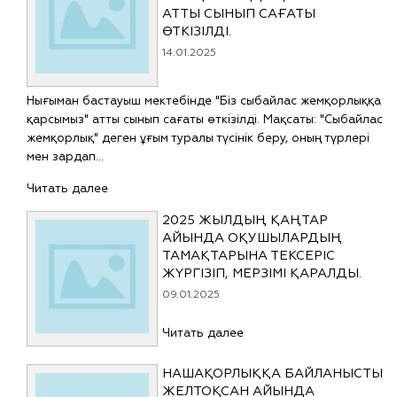
АТТЫ СЫНЫП САҒАТЫ
ӨТКІЗІЛДІ.
14.01.2025
Нығыман бастауыш мектебінде "Біз сыбайлас жемқорлыққа
қарсымыз" атты сынып сағаты өткізілді. Мақсаты: "Сыбайлас
жемқорлық" деген ұғым туралы түсінік беру, оның түрлері
мен зардап…
Читать далее
2025 ЖЫЛДЫҢ ҚАҢТАР
АЙЫНДА ОҚУШЫЛАРДЫҢ
ТАМАҚТАРЫНА ТЕКСЕРІС
ЖҮРГІЗІП, МЕРЗІМІ ҚАРАЛДЫ.
09.01.2025
Читать далее
НАШАҚОРЛЫҚҚА БАЙЛАНЫСТЫ
ЖЕЛТОҚСАН АЙЫНДА