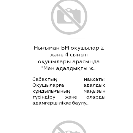
Нығыман БМ оқушылар 2
және 4 сынып
оқушылары арасында
"Мен адалдықты ж…
Сабақтың мақсаты:
Оқушыларға адалдық
құндылығының маңызын
түсіндіру және оларды
адамгершілікке баулу…