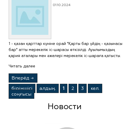
01.10.2024
1 - қазан қарттар күніне орай "Қарты бар үйдің - қазынасы
бар" атты мерекелік іс-шарасы өткізілді. Ауылымыздың
қария аталары мен әжелері мерекелік іс-шараға қатысты.
Читать далее
Вперёд
→
бiрiншiсi
алдың.
1
2
3
кел.
соңғысы
Новости