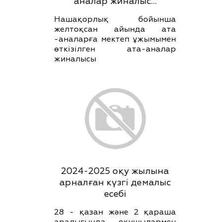
аналар жиналыс…
Нашақорлық бойынша
желтоқсан айында ата
-аналарға мектеп ұжымымен
өткізілген ата-аналар
жиналысы
2024-2025 оқу жылына
арналған күзгі демалыс
есебі
28 - қазан және 2 қараша