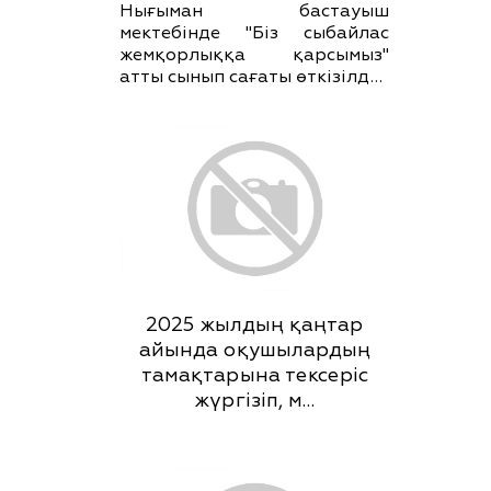
Нығыман бастауыш
мектебінде "Біз сыбайлас
жемқорлыққа қарсымыз"
атты сынып сағаты өткізілд…
2025 жылдың қаңтар
айында оқушылардың
тамақтарына тексеріс
жүргізіп, м…