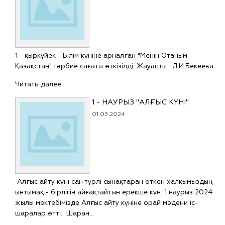
1 - қыркүйек - Білім күніне арналған "Менің Отаным -
Қазақстан" тәрбие сағаты өткізілді. Жауапты : Л.И.Бекеева
Читать далее
1 - НАУРЫЗ "АЛҒЫС КҮНІ"
01.03.2024
Алғыс айту күні сан түрлі сынақтаран өткен халқымыздың
ынтымақ - бірлігін айғақтайтын ерекше күн. 1 наурыз 2024
жылы мектебімізде Алғыс айту күніне орай мәдени іс-
шаралар өтті. Шаран…