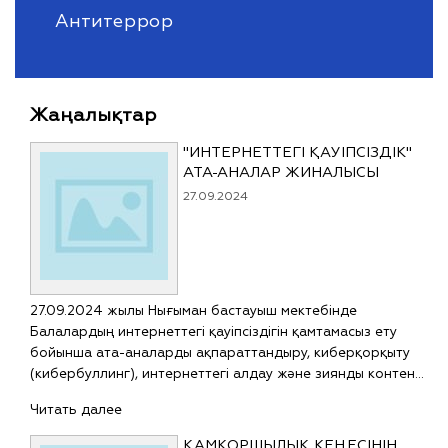
Антитеррор
Жаңалықтар
"ИНТЕРНЕТТЕГІ ҚАУІПСІЗДІК"
АТА-АНАЛАР ЖИНАЛЫСЫ
27.09.2024
27.09.2024 жылы Нығыман бастауыш мектебінде
Балалардың интернеттегі қауіпсіздігін қамтамасыз ету
бойынша ата-аналарды ақпараттандыру, киберқорқыту
(кибербуллинг), интернеттегі алдау және зиянды контен…
Читать далее
ҚАМҚОРШЫЛЫҚ КЕҢЕСІНІҢ