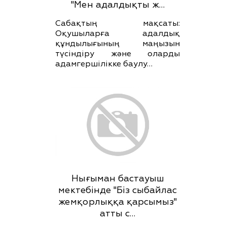
"Мен адалдықты ж…
Сабақтың мақсаты:
Оқушыларға адалдық
құндылығының маңызын
түсіндіру және оларды
адамгершілікке баулу…
Нығыман бастауыш
мектебінде "Біз сыбайлас
жемқорлыққа қарсымыз"
атты с…