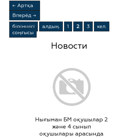
←
Артқа
Вперёд
→
бiрiншiсi
алдың.
1
2
3
кел.
соңғысы
Новости
Нығыман БМ оқушылар 2
және 4 сынып
оқушылары арасында