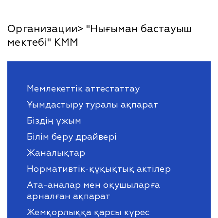
Организации> "Нығыман бастауыш
мектебі" КММ
Мемлекеттік аттестаттау
Ұымдастыру туралы ақпарат
Біздің ұжым
Білім беру драйвері
Жаналықтар
Нормативтік-құқықтық актілер
Ата-аналар мен оқушыларға
арналған ақпарат
Жемқорлыққа қарсы күрес