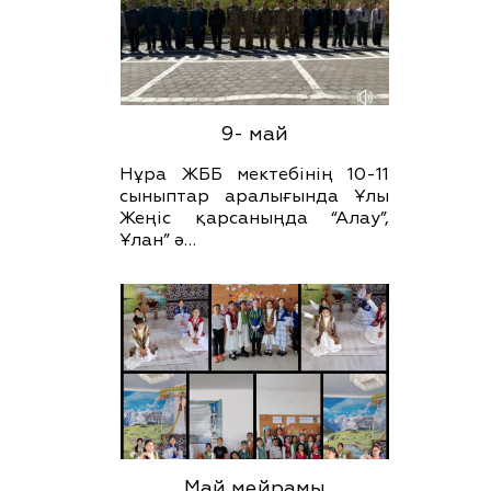
9- май
Нұра ЖББ мектебінің 10-11
сыныптар аралығында Ұлы
Жеңіс қарсаныңда “Алау”,
Ұлан” ә…
Май мейрамы