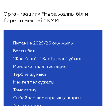
Организации> "Нұра жалпы білім
беретін мектебі" КММ
Питание 2025/26 оқу жылы
Басты бет
"Жас Ұлан" , "Жас Қыран" ұйымы
Мемлекеттік аттестация
Тәрбие жұмысы
Мектеп төлқұжаты
Тамақтану
Сыбайлас жемқорлыққа қарсы
Антитеррор