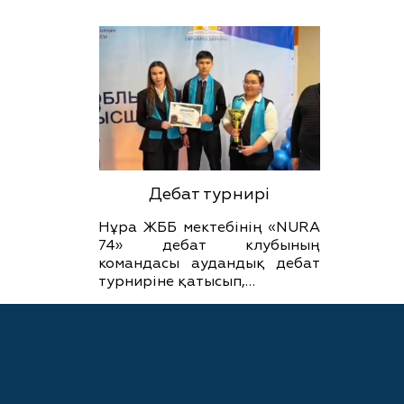
Дебат турнирі
Нұра ЖББ мектебінің «NURA
74» дебат клубының
командасы аудандық дебат
турниріне қатысып,…