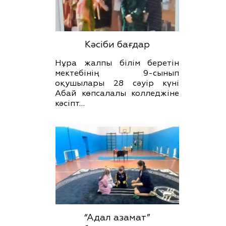
Кәсіби бағдар
Нұра жалпы білім беретін
мектебінің 9-сынып
оқушылары 28 сәуір күні
Абай көпсалалы колледжіне
кәсіпт…
“Адал азамат”