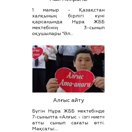
1 мамыр - Қазақстан
халқының бірлігі күні
қарсаңында Нұра ЖББ
мектебінің 3-сынып
оқушылары “Әл…
Алғыс айту
Бүгін Нұра ЖББ мектебінде
7-сыныпта «Алғыс - ізгі ниет»
атты сынып сағаты өтті.
Мақсаты:…