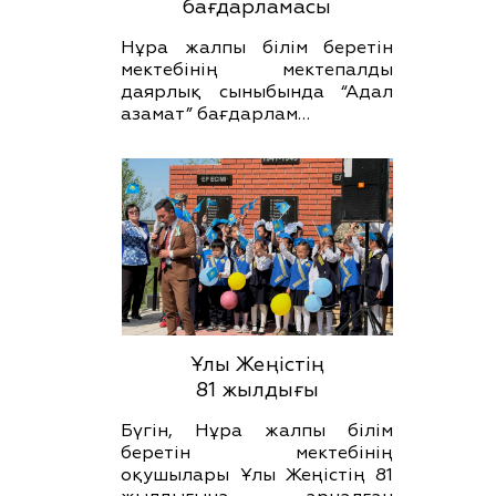
бағдарламасы
Нұра жалпы білім беретін
мектебінің мектепалды
даярлық сыныбында “Адал
азамат” бағдарлам…
Ұлы Жеңістің
81 жылдығы
Бүгін, Нұра жалпы білім
беретін мектебінің
оқушылары Ұлы Жеңістің 81