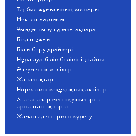
Тәрбие жұмысының жоспары
Мектеп жарғысы
Ұымдастыру туралы ақпарат
Біздің ұжым
Білім беру драйвері
Нұра ауд. білім бөлімінің сайты
Әлеуметтік желілер
Жаналықтар
Нормативтік-құқықтық актілер
Ата-аналар мен оқушыларға
арналған ақпарат
Жаман әдеттермен күресу