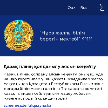
Qaz
Rus
"Нұра жалпы білім
беретін мектебі" КММ
Қазақ тілінің қолданылу аясын кеңейту
Қазақ тілінің қолдану аясын кеңейту, оның ішінде
нашар көретіндер үшін қажетті жағдайлар жасау
мақсатында Қазақстан Республикасы Ғылым және
жоғары білім министрлігінің Тіл саясаты комитеті
қазақ тіліндегі сөйлеуді синтездеу жобасын
жүзеге асырды (экран дикторы)
screenreader.tilqazyna.kz