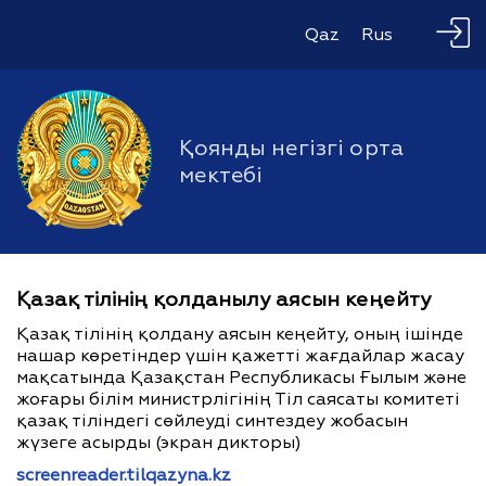
Qaz
Rus
Қоянды негізгі орта
мектебі
Қазақ тілінің қолданылу аясын кеңейту
Қазақ тілінің қолдану аясын кеңейту, оның ішінде
нашар көретіндер үшін қажетті жағдайлар жасау
мақсатында Қазақстан Республикасы Ғылым және
жоғары білім министрлігінің Тіл саясаты комитеті
қазақ тіліндегі сөйлеуді синтездеу жобасын
жүзеге асырды (экран дикторы)
screenreader.tilqazyna.kz