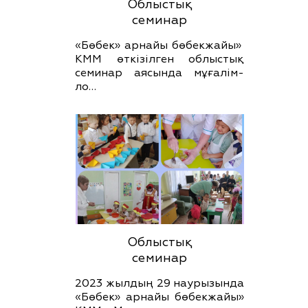
Облыстық
семинар
«Бөбек» арнайы бөбекжайы»
КММ өткізілген облыстық
семинар аясында мұғалім-
ло…
Облыстық
семинар
2023 жылдың 29 наурызында
«Бөбек» арнайы бөбекжайы»