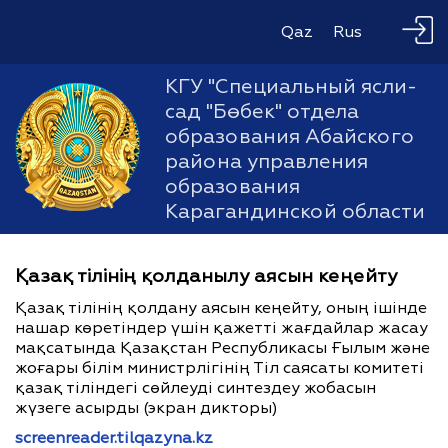
Qaz
Rus
КГУ "Специальный ясли-
сад "Бөбек" отдела
образования Абайского
района управления
образования
Карагандинской области
Қазақ тілінің қолданылу аясын кеңейту
Қазақ тілінің қолдану аясын кеңейту, оның ішінде
нашар көретіндер үшін қажетті жағдайлар жасау
мақсатында Қазақстан Республикасы Ғылым және
жоғары білім министрлігінің Тіл саясаты комитеті
қазақ тіліндегі сөйлеуді синтездеу жобасын
жүзеге асырды (экран дикторы)
screenreader.tilqazyna.kz