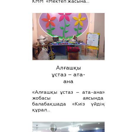
КММ «Мектеп жасына…
Алғашқы
ұстаз – ата-
ана
«Алғашқы ұстаз – ата-ана»
жобасы аясында
балабақшада «Киіз үйдің
құрал…