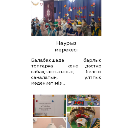
Наурыз
мерекесі
Балабақшада барлық
топтарға көне дәстүр
сабақтастығының белгісі
саналатын, ұлттық
мәдениетіміз…