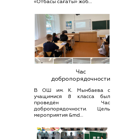
«Отбасы сағаты» жоб…
Час
добропорядочности
В ОШ им. К. Мынбаева с
учащимися 8 класса был
проведён Час
добропорядочности. Цель
мероприятия &md…