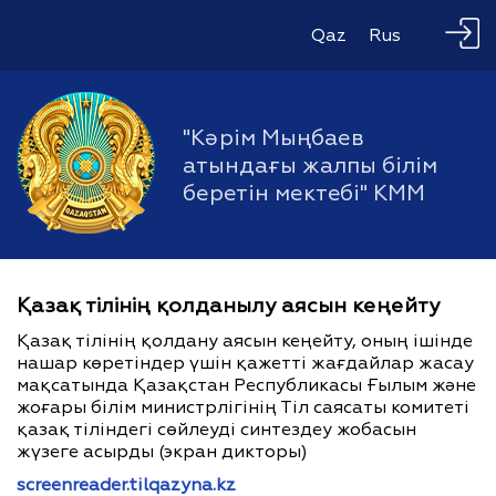
Qaz
Rus
"Кәрім Мыңбаев
атындағы жалпы білім
беретін мектебі" КММ
Қазақ тілінің қолданылу аясын кеңейту
Қазақ тілінің қолдану аясын кеңейту, оның ішінде
нашар көретіндер үшін қажетті жағдайлар жасау
мақсатында Қазақстан Республикасы Ғылым және
жоғары білім министрлігінің Тіл саясаты комитеті
қазақ тіліндегі сөйлеуді синтездеу жобасын
жүзеге асырды (экран дикторы)
screenreader.tilqazyna.kz