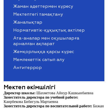
Жаман әдеттермен күресу
Мектептегі тамақтану
Жаналықтар
Нормативтік-құқықтық актілер
Ата-аналар мен оқушыларға
арналған ақпарат
Жемқорлыққа қарсы күрес
Мемлекеттік сатып алу
Антитеррор
Мектеп әкімшілігі
Директор школы:
Шахметова Айнур Кашкынбаевна
Заместитель директора по учебной работе:
Каирбекова Бибигуль Мартаевна
Заместитель директора по воспитательной работе:
Бижан