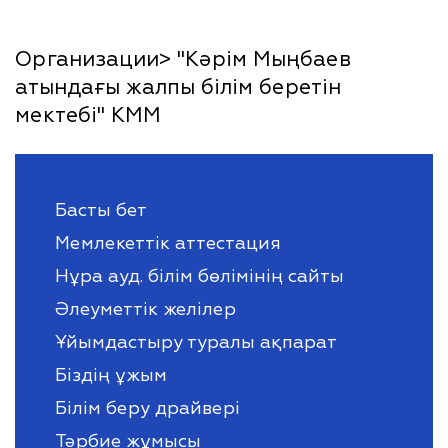
Организации> "Кәрім Мыңбаев
атындағы жалпы білім беретін
мектебі" КММ
Басты бет
Мемлекеттік аттестация
Нұра ауд. білім бөлімінің сайты
Әлеуметтік желілер
Ұйымдастыру туралы ақпарат
Біздің ұжым
Білім беру драйвері
Тәрбие жұмысы