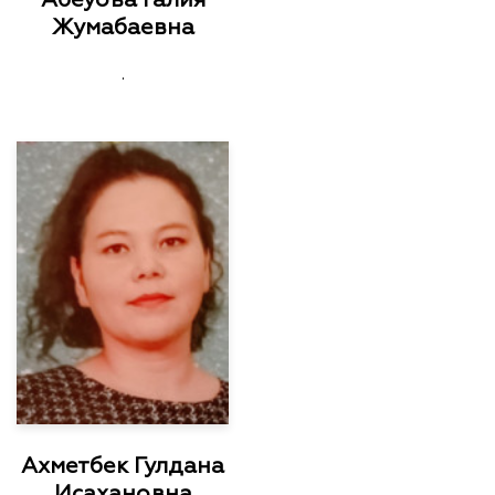
Жумабаевна
.
Ахметбек Гулдана
Исахановна