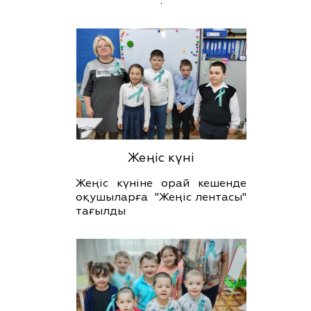
.
Жеңіс күні
Жеңіс күніне орай кешенде
оқушыларға "Жеңіс лентасы"
тағылды