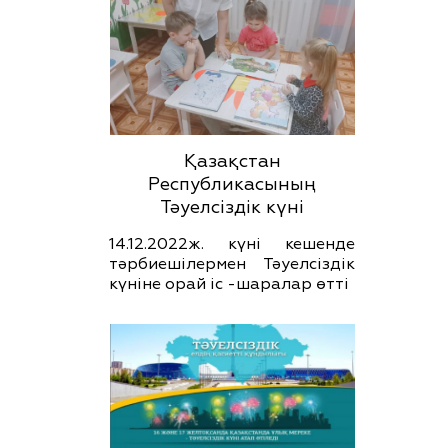
Қазақстан
Республикасының
Тәуелсіздік күні
14.12.2022ж. күні кешенде
тәрбиешілермен Тәуелсіздік
күніне орай іс -шаралар өтті