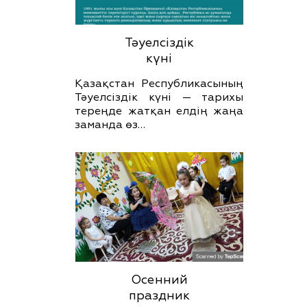
Тәуелсіздік
күні
Қазақстан Республикасының
Тәуелсіздік күні — тарихы
тереңде жатқан елдің жаңа
заманда өз…
Осенний
праздник