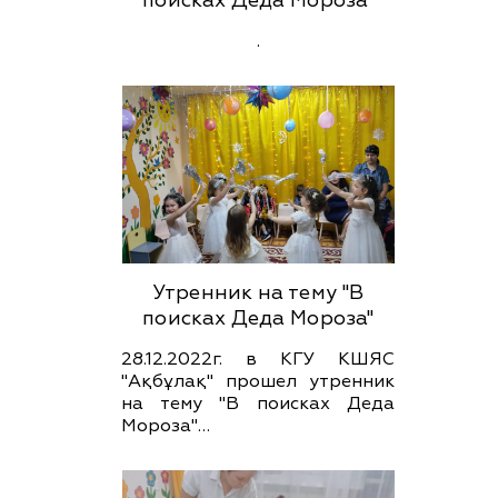
поисках Деда Мороза"
.
Утренник на тему "В
поисках Деда Мороза"
28.12.2022г. в КГУ КШЯС
"Ақбұлақ" прошел утренник
на тему "В поисках Деда
Мороза"…