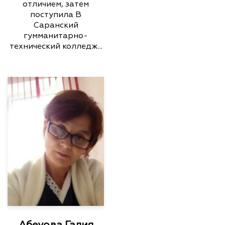
отличием, затем
поступила В
Саранский
гумманитарно-
технический колледж...
Абеуова Галия