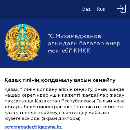
Qaz
Rus
"С.Мұхамеджанов
атындағы балалар өнер
мектебі" КМҚК
Қазақ тілінің қолданылу аясын кеңейту
Қазақ тілінің қолдану аясын кеңейту, оның ішінде
нашар көретіндер үшін қажетті жағдайлар жасау
мақсатында Қазақстан Республикасы Ғылым және
жоғары білім министрлігінің Тіл саясаты комитеті
қазақ тіліндегі сөйлеуді синтездеу жобасын
жүзеге асырды (экран дикторы)
screenreader.tilqazyna.kz