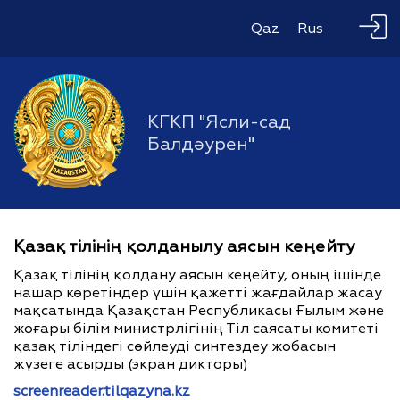
Qaz
Rus
КГКП "Ясли-сад
Балдәурен"
Қазақ тілінің қолданылу аясын кеңейту
Қазақ тілінің қолдану аясын кеңейту, оның ішінде
нашар көретіндер үшін қажетті жағдайлар жасау
мақсатында Қазақстан Республикасы Ғылым және
жоғары білім министрлігінің Тіл саясаты комитеті
қазақ тіліндегі сөйлеуді синтездеу жобасын
жүзеге асырды (экран дикторы)
screenreader.tilqazyna.kz