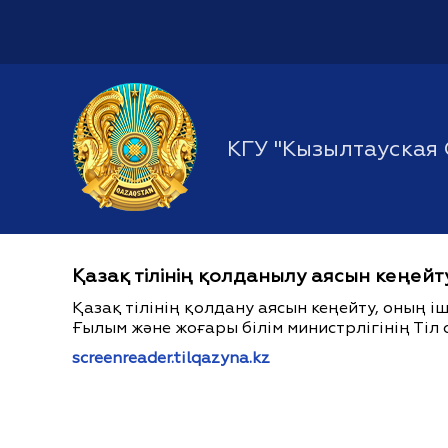
КГУ "Кызылтауская
Қазақ тілінің қолданылу аясын кеңейт
Қазақ тілінің қолдану аясын кеңейту, оның 
Ғылым және жоғары білім министрлігінің Тіл 
screenreader.tilqazyna.kz