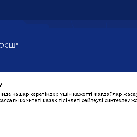
 ОСШ"
у
ішінде нашар көретіндер үшін қажетті жағдайлар жас
саясаты комитеті қазақ тіліндегі сөйлеуді синтездеу 