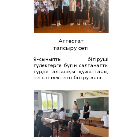
Аттестат
тапсыру сәті
9-сыныпты бітіруші
түлектерге бүгін салтанатты
түрде алғашқы құжаттары,
негізгі мектепті бітіру жөні…