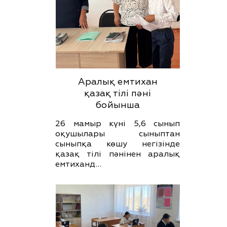
Аралық емтихан
қазақ тілі пәні
бойынша
26 мамыр күні 5,6 сынып
оқушылары сыныптан
сыныпқа көшу негізінде
қазақ тілі пәнінен аралық
емтиханд…