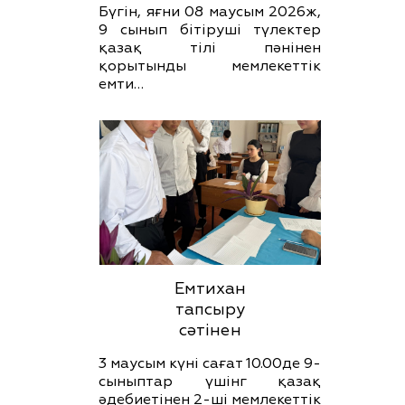
Бүгін, яғни 08 маусым 2026ж,
9 сынып бітіруші түлектер
қазақ тілі пәнінен
қорытынды мемлекеттік
емти…
Емтихан
тапсыру
сәтінен
3 маусым күні сағат 10.00де 9-
сыныптар үшінг қазақ
әдебиетінен 2-ші мемлекеттік