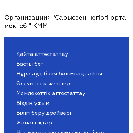
Организации> "Сарыөзен негізгі орта
мектебі" КММ
Қайта аттестаттау
Басты бет
Нұра ауд. білім бөлімінің сайты
Әлеуметтік желілер
Мемлекеттік аттестаттау
Біздің ұжым
Білім беру драйвері
Жаналықтар
Нормативтік-құқықтық актілер