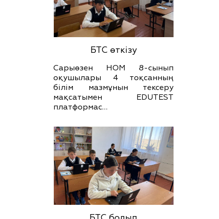
БТС өткізу
Сарыөзен НОМ 8-сынып
оқушылары 4 тоқсанның
білім мазмұнын тексеру
мақсатымен EDUTEST
платформас…
БТС болып