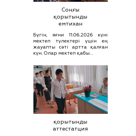
Соңғы
қорытынды
емтихан
Бүгін, яғни 11.06.2026 күні
мектеп түлектері үшін ең
жауапты сәті артта қалған
күн. Олар мектеп қабы…
қорытынды
аттестатция