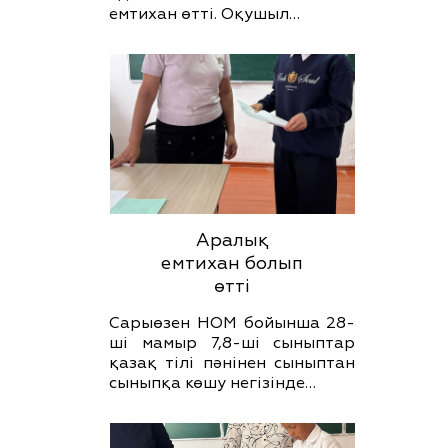
емтихан өтті. Оқушыл…
Аралық
емтихан болып
өтті
Сарыөзен НОМ бойынша 28-
ші мамыр 7,8-ші сыныптар
қазақ тілі пәнінен сыныптан
сыныпқа көшу негізінде…