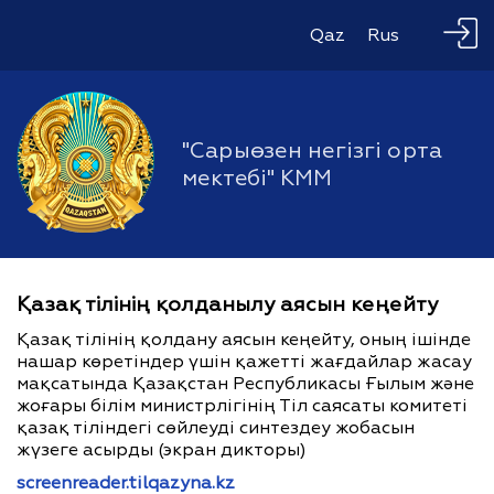
Qaz
Rus
"Сарыөзен негізгі орта
мектебі" КММ
Қазақ тілінің қолданылу аясын кеңейту
Қазақ тілінің қолдану аясын кеңейту, оның ішінде
нашар көретіндер үшін қажетті жағдайлар жасау
мақсатында Қазақстан Республикасы Ғылым және
жоғары білім министрлігінің Тіл саясаты комитеті
қазақ тіліндегі сөйлеуді синтездеу жобасын
жүзеге асырды (экран дикторы)
screenreader.tilqazyna.kz