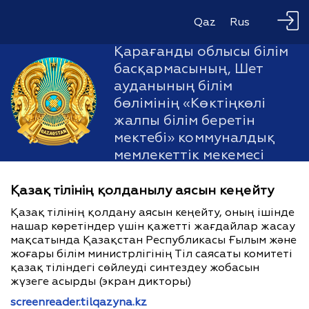
Qaz
Rus
Қарағанды облысы білім
басқармасының, Шет
ауданының білім
бөлімінің «Көктіңкөлі
жалпы білім беретін
мектебі» коммуналдық
мемлекеттік мекемесі
Қазақ тілінің қолданылу аясын кеңейту
Қазақ тілінің қолдану аясын кеңейту, оның ішінде
нашар көретіндер үшін қажетті жағдайлар жасау
мақсатында Қазақстан Республикасы Ғылым және
жоғары білім министрлігінің Тіл саясаты комитеті
қазақ тіліндегі сөйлеуді синтездеу жобасын
жүзеге асырды (экран дикторы)
screenreader.tilqazyna.kz