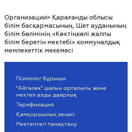
Организации> Қарағанды облысы
білім басқармасының, Шет ауданының
білім бөлімінің «Көктіңкөлі жалпы
білім беретін мектебі» коммуналдық
мемлекеттік мекемесі
Психолог бұрышы
"Айгөлек" шағын орталығы және
мектеп алды даярлық
Тарификация
Қамқоршылық кеңесі
Мектептегі тамақтану