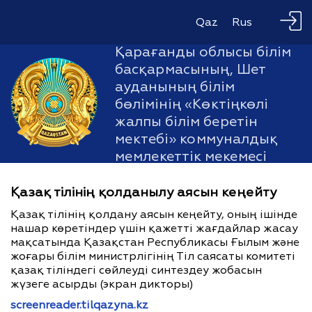
Qaz
Rus
Қарағанды облысы білім
басқармасының, Шет
ауданының білім
бөлімінің «Көктіңкөлі
жалпы білім беретін
мектебі» коммуналдық
мемлекеттік мекемесі
Қазақ тілінің қолданылу аясын кеңейту
Қазақ тілінің қолдану аясын кеңейту, оның ішінде
нашар көретіндер үшін қажетті жағдайлар жасау
мақсатында Қазақстан Республикасы Ғылым және
жоғары білім министрлігінің Тіл саясаты комитеті
қазақ тіліндегі сөйлеуді синтездеу жобасын
жүзеге асырды (экран дикторы)
screenreader.tilqazyna.kz