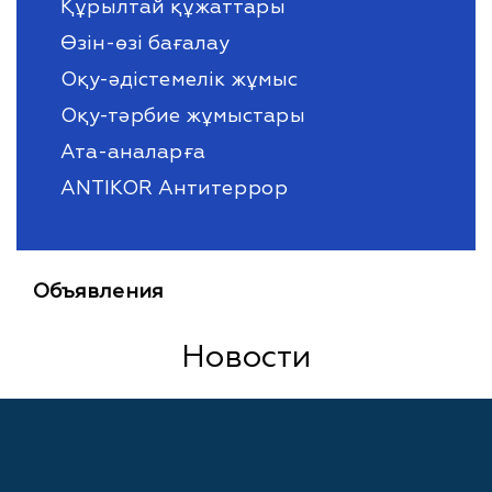
Құрылтай құжаттары
Өзін-өзі бағалау
Оқу-әдістемелік жұмыс
Оқу-тәрбие жұмыстары
Ата-аналарға
ANTIKOR Антитеррор
Объявления
Новости