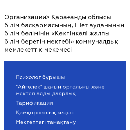
Организации> Қарағанды облысы
білім басқармасының, Шет ауданының
білім бөлімінің «Көктіңкөлі жалпы
білім беретін мектебі» коммуналдық
мемлекеттік мекемесі
Психолог бұрышы
"Айгөлек" шағын орталығы және
мектеп алды даярлық
Тарификация
Қамқоршылық кеңесі
Мектептегі тамақтану