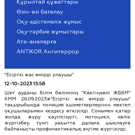
Құрылтай құжаттары
Өзін-өзі бағалау
Оқу-әдістемелік жұмыс
Оқу-тәрбие жұмыстары
Ата-аналарға
ANTIKOR Антитеррор
"Есірткі жас өмірді улаушы"
12-10-2023 15:58
Шет ауданы білім бөлімінің "Көктіңкөлі ЖББМ"
КММ 26.09.2023ж"Есірткі жас өмірді улаушы"
тақырыбында полиция қызметкерлерінің мектеп
оқушыларымен кездесу өткізілді. Сонымен қатар
жолда жүру қауіпсіздігі, мотоцикл, көлік
жүргізбеу, түнгі уақытта далаға шықпауға
байланысты профилактикалық әңгіме жүргізілді.