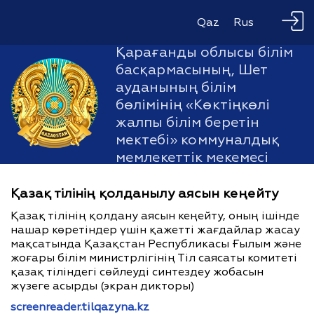
Qaz
Rus
Қарағанды облысы білім
басқармасының, Шет
ауданының білім
бөлімінің «Көктіңкөлі
жалпы білім беретін
мектебі» коммуналдық
мемлекеттік мекемесі
Қазақ тілінің қолданылу аясын кеңейту
Қазақ тілінің қолдану аясын кеңейту, оның ішінде
нашар көретіндер үшін қажетті жағдайлар жасау
мақсатында Қазақстан Республикасы Ғылым және
жоғары білім министрлігінің Тіл саясаты комитеті
қазақ тіліндегі сөйлеуді синтездеу жобасын
жүзеге асырды (экран дикторы)
screenreader.tilqazyna.kz