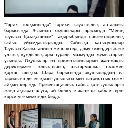
“Тарих толқынында” тарихи сауаттылық апталығы
барысында 9-сынып оқушылары арасында “Менің
тәуелсіз Қазақстаным” тақырыбында презентациялық
сайыс ұйымдастырылды. Сайысқа
қатысушылар
Тәуелсіз Қазақстанның жетістіктері, даму кезеңдері және
ұлттық құндылықтары туралы мазмұнды жұмыстарын
ұсынды. Оқушылар өз презентацияларын жан-жақты
деректермен толықтырып, шығармашыл тәсілмен
қорғап шықты. Шара барысында оқушылардың ел
тарихына деген қызығушылығы мен патриоттық сезімі
айқын көрінді. Презентациялық сайыс қатысушыларға
жаңа ақпарат алуға, ой бөлісуге және өз қабілеттерін
көрсетуге мүмкіндік берді.