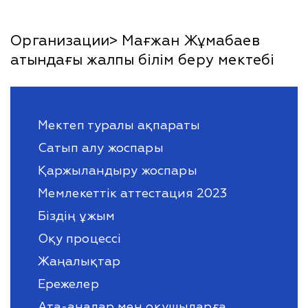
Организации> Мағжан Жұмабаев
атындағы жалпы білім беру мектебі
Мектеп туралы ақпараты
Сатып алу жоспары
Қаржыландыру жоспары
Мемлекеттік аттестация 2023
Біздің ұжым
Оқу процессі
Жаңалықтар
Ережелер
Ата-аналар мен оқушыларға