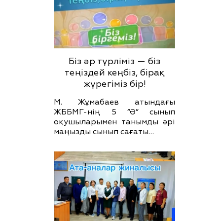
Біз әр түрліміз — біз
теңіздей кеңбіз, бірақ
жүрегіміз бір!
М. Жұмабаев атындағы
ЖББМГ-нің 5 “Ә” сынып
оқушыларымен танымды әрі
маңызды сынып сағаты…