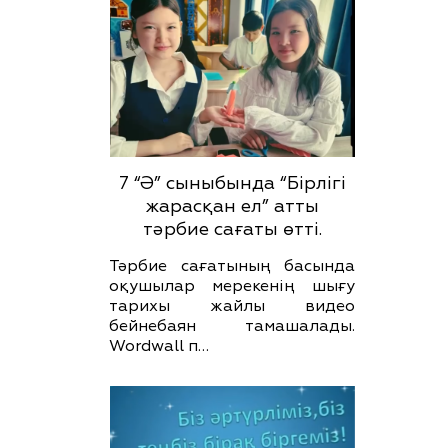
7 “Ә” сыныбында “Бірлігі
жарасқан ел” атты
тәрбие сағаты өтті.
Тәрбие сағатының басында
оқушылар мерекенің шығу
тарихы жайлы видео
бейнебаян тамашалады.
Wordwall п…