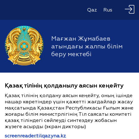
Qaz
Rus
Мағжан Жұмабаев
атындағы жалпы білім
беру мектебі
Қазақ тілінің қолданылу аясын кеңейту
Қазақ тілінің қолдану аясын кеңейту, оның ішінде
нашар көретіндер үшін қажетті жағдайлар жасау
мақсатында Қазақстан Республикасы Ғылым және
жоғары білім министрлігінің Тіл саясаты комитеті
қазақ тіліндегі сөйлеуді синтездеу жобасын
жүзеге асырды (экран дикторы)
screenreader.tilqazyna.kz