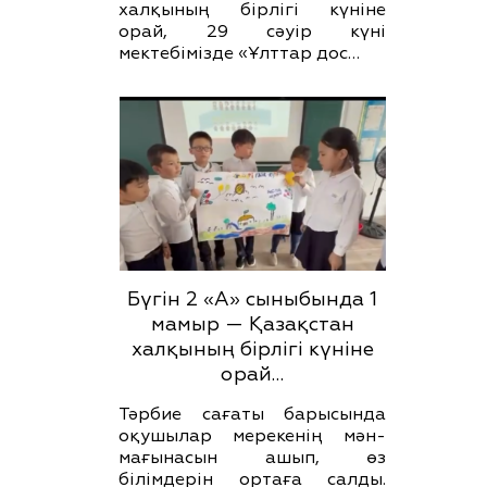
халқының бірлігі күніне
орай, 29 сәуір күні
мектебімізде «Ұлттар дос…
Бүгін 2 «А» сыныбында 1
мамыр — Қазақстан
халқының бірлігі күніне
орай…
Тәрбие сағаты барысында
оқушылар мерекенің мән-
мағынасын ашып, өз
білімдерін ортаға салды.