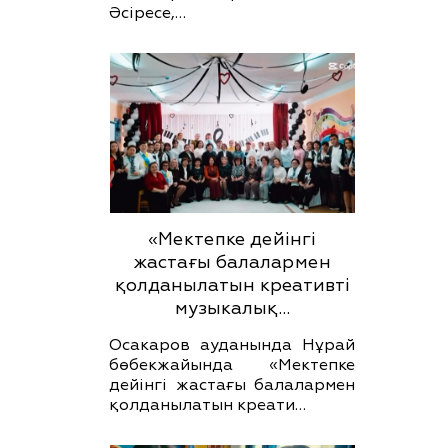
Әсіресе,…
«Мектепке дейінгі
жастағы балалармен
қолданылатын креативті
музыкалық…
Осакаров ауданында Нұрай
бөбекжайында «Мектепке
дейінгі жастағы балалармен
қолданылатын креати…