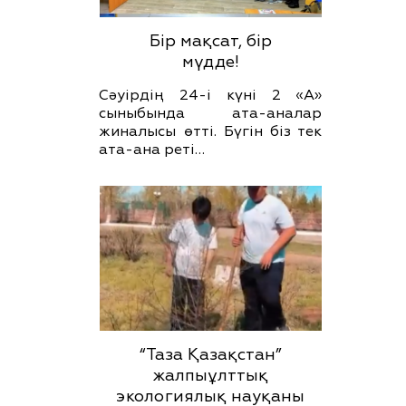
Бір мақсат, бір
мүдде!
Сәуірдің 24-і күні 2 «А»
сыныбында ата-аналар
жиналысы өтті. Бүгін біз тек
ата-ана реті…
“Таза Қазақстан”
жалпыұлттық
экологиялық науқаны