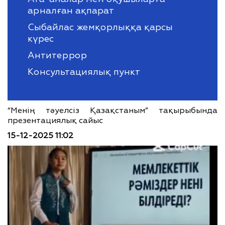
арналған ақпарат
Сыбайлас жемқорлыққа қарсы
күрес
Антитеррор
Консультациялық пункт
“Менің тәуелсіз Қазақстаным” тақырыбында
презентациялық сайыс
15-12-2025 11:02