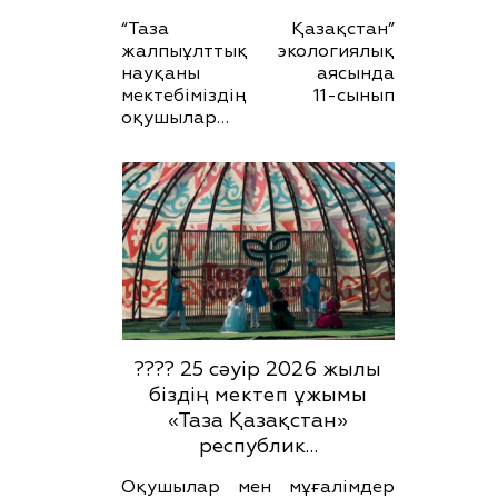
“Таза Қазақстан”
жалпыұлттық экологиялық
науқаны аясында
мектебіміздің 11-сынып
оқушылар…
???? 25 сәуір 2026 жылы
біздің мектеп ұжымы
«Таза Қазақстан»
республик…
Оқушылар мен мұғалімдер