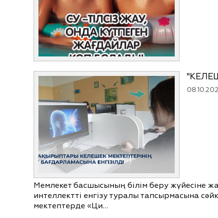
"КЕЛЕ
08.10.20
Мемлекет басшысының білім беру жүйесіне 
интеллектті енгізу туралы тапсырмасына сәй
мектептерде «Ци…