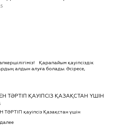
25
апкершілігіміз! Қарапайым қауіпсіздік
рдың алдын алуға болады. Әсіресе,
ЕН ТӘРТІП ҚАУІПСІЗ ҚАЗАҚСТАН ҮШІН
5
 ТӘРТІП қауіпсіз Қазақстан үшін
 далее