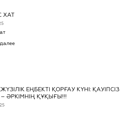
 ХАТ
25
ат
 далее
ЖҮЗІЛІК ЕҢБЕКТІ ҚОРҒАУ КҮНІ: ҚАУІПСІЗ
 – ӘРКІМНІҢ ҚҰҚЫҒЫ!!!
25