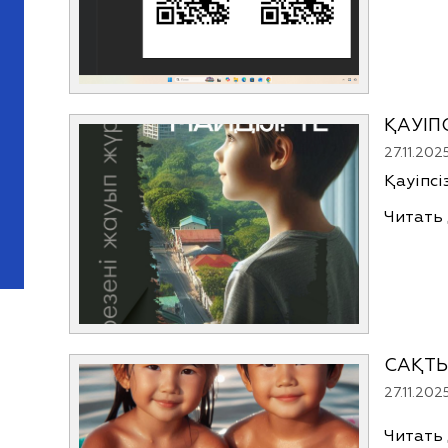
ҚАУІП
27.11.202
Қауіпс
Читать
САҚТ
27.11.202
Читать