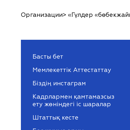
Организации> «Гүлдер «бөбекжа
Басты бет
Мемлекеттік Аттестаттау
Біздің инстаграм
Кадрлармен қамтамазсыз
ету жөніндегі іс шаралар
Штаттық кесте