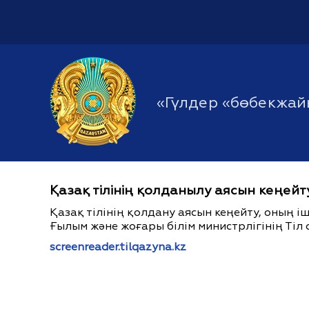
«Гүлдер «бөбекжа
Қазақ тілінің қолданылу аясын кеңейт
Қазақ тілінің қолдану аясын кеңейту, оның 
Ғылым және жоғары білім министрлігінің Тіл 
screenreader.tilqazyna.kz