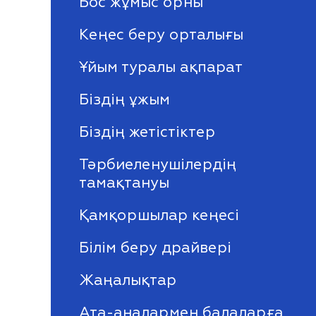
Бос жұмыс орны
Кеңес беру орталығы
Ұйым туралы ақпарат
Біздің ұжым
Біздің жетістіктер
Тәрбиеленушілердің
тамақтануы
Қамқоршылар кеңесі
Білім беру драйвері
Жаңалықтар
Ата-аналармен балаларға