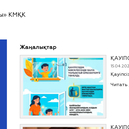
йы» КМҚК
Жаңалықтар
ҚАУІП
15.04.20
Қауіпсі
Читать
ҚАУІП