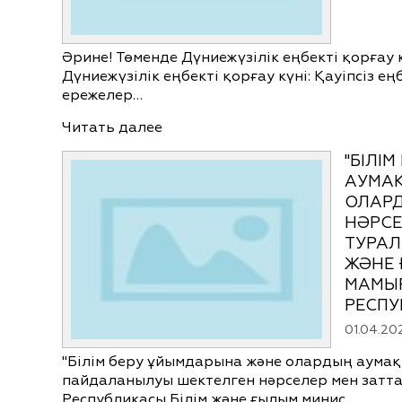
Әрине! Төменде Дүниежүзілік еңбекті қорғау 
Дүниежүзілік еңбекті қорғау күні: Қауіпсіз е
ережелер…
Читать далее
"БІЛІ
АУМАҚ
ОЛАР
НӘРСЕ
ТУРАЛ
ЖӘНЕ 
МАМЫР
РЕСПУ
01.04.20
"Білім беру ұйымдарына және олардың аумақ
пайдаланылуы шектелген нәрселер мен заттар
Республикасы Білім және ғылым минис…