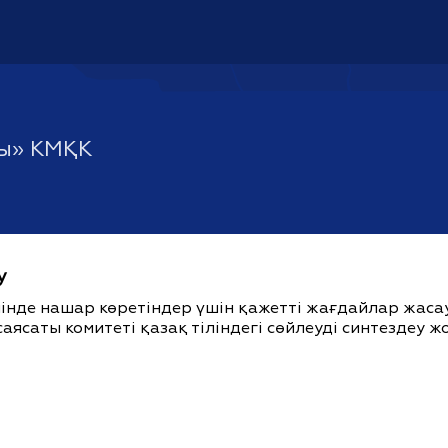
йы» КМҚК
у
ішінде нашар көретіндер үшін қажетті жағдайлар жас
саясаты комитеті қазақ тіліндегі сөйлеуді синтездеу 