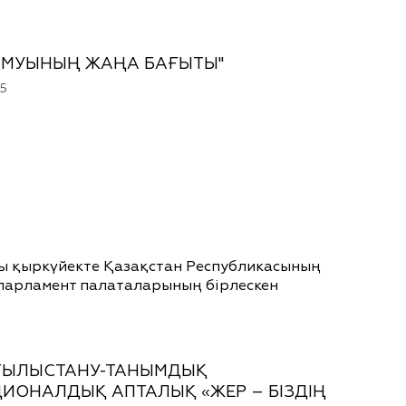
АМУЫНЫҢ ЖАҢА БАҒЫТЫ"
25
ыркүйекте Қазақстан Республикасының
парламент палаталарының бірлескен
ТЫЛЫСТАНУ-ТАНЫМДЫҚ
ИОНАЛДЫҚ АПТАЛЫҚ «ЖЕР – БІЗДІҢ