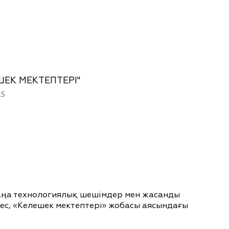
ШЕК МЕКТЕПТЕРІ"
25
жаңа технологиялық шешімдер мен жасанды
кес, «Келешек мектептері» жобасы аясындағы