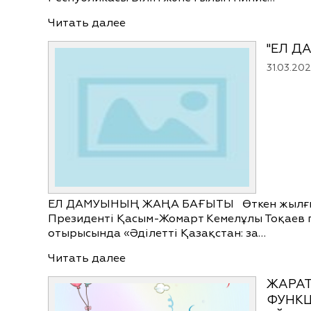
Читать далее
"ЕЛ Д
31.03.20
ЕЛ ДАМУЫНЫҢ ЖАҢА БАҒЫТЫ Өткен жылғы қ
Президенті Қасым-Жомарт Кемелұлы Тоқаев 
отырысында «Әділетті Қазақстан: за…
Читать далее
ЖАРА
ФУНКЦ