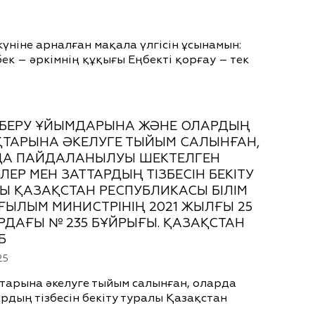
күніне арналған мақала үлгісін ұсынамын:
ңбек – әркімнің құқығы Еңбекті қорғау – тек
М БЕРУ ҰЙЫМДАРЫНА ЖӘНЕ ОЛАРДЫҢ
ТАРЫНА ӘКЕЛУГЕ ТЫЙЫМ САЛЫНҒАН,
ДА ПАЙДАЛАНЫЛУЫ ШЕКТЕЛГЕН
ЛЕР МЕН ЗАТТАРДЫҢ ТІЗБЕСІН БЕКІТУ
Ы ҚАЗАҚСТАН РЕСПУБЛИКАСЫ БІЛІМ
ҒЫЛЫМ МИНИСТРІНІҢ 2021 ЖЫЛҒЫ 25
ДАҒЫ № 235 БҰЙРЫҒЫ. ҚАЗАҚСТАН
Б
25
тарына әкелуге тыйым салынған, оларда
дың тізбесін бекіту туралы Қазақстан