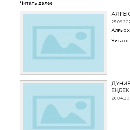
Читать далее
АЛҒЫС
25.09.20
Алғыс х
Читать
ДҮНИЕ
ЕҢБЕК
28.04.20