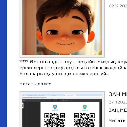
02.12.20
???? Өрттің алдын алу – әрқайсымыздың жау
ережелерін сақтау арқылы төтенше жағдайла
Балаларға қауіпсіздік ережелерін үй…
Читать далее
ЗАҢ М
27.11.202
ЗАҢ МЕН
Читать