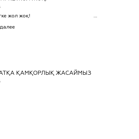
6
лингке жол жоқ! …
 далее
АТҚА ҚАМҚОРЛЫҚ ЖАСАЙМЫЗ
6