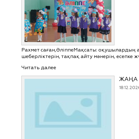
Рахмет саған,ӘліппеМақсаты: оқушылардың ал
шеберліктерін, тақпақ айту мәнерін, есепке ж
Читать далее
ЖАҢА 
18.12.202