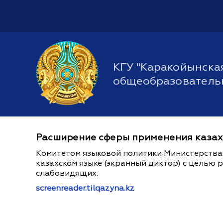
КГУ "Каракойынска
общеобразователь
Расширение сферы применения казах
Комитетом языковой политики Министерства 
казахском языке (экранный диктор) с целью 
слабовидящих.
screenreader.tilqazyna.kz