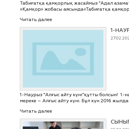
Табиғатқа қамқорлық жасаймыз "Адал азама
«Қамқор» жобасы аясында«Табиғатқа қамқор
Читать далее
1-НАУ
27.02.20
1-Наурыз "Алғыс айту күні"құтты болсын! 1-
мереке – Алғыс айту күні. Бұл күн 2016 жылд
Читать далее
СЫНЫ