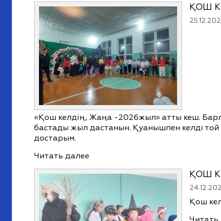
ҚОШ К
25.12.20
«Қош келдің, Жаңа -2026жыл» атты кеш. Барл
бастады жыл дастанын. Қуанышпен келді той
достарым.
Читать далее
ҚОШ К
24.12.20
Қош
Читать