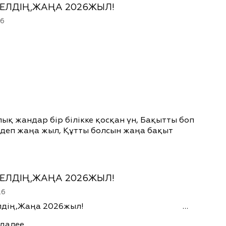
ЕЛДІҢ,ЖАҢА 2026ЖЫЛ!
26
ық жандар бір білікке қосқан үн, Бақытты боп
 деп жаңа жыл, Құтты болсын жаңа бақыт
ЕЛДІҢ,ЖАҢА 2026ЖЫЛ!
26
 келдің,Жаңа 2026жыл! …
 далее