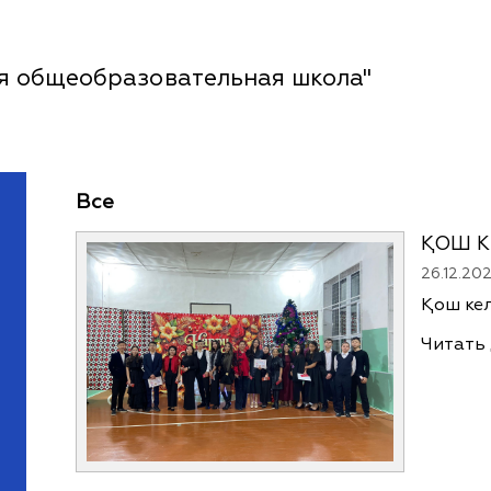
я общеобразовательная школа"
Все
ҚОШ К
26.12.20
Қош
Читать