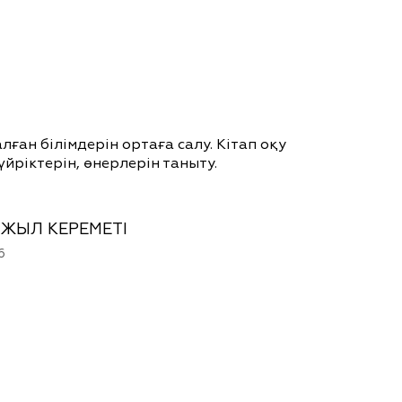
ған білімдерін ортаға салу. Кітап оқу
үйріктерін, өнерлерін таныту.
ЖЫЛ КЕРЕМЕТІ
6