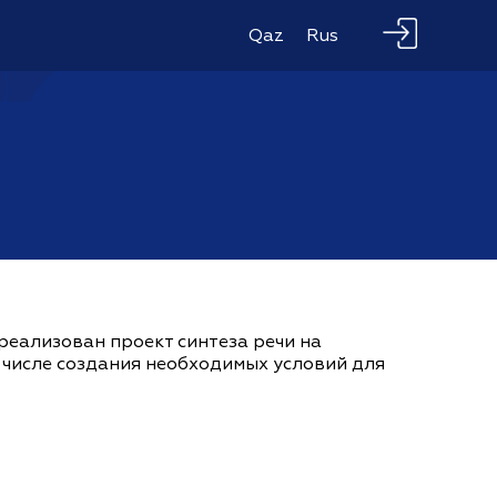
Qaz
Rus
реализован проект синтеза речи на
м числе создания необходимых условий для