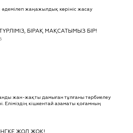
і әдемілеп жаңажылдық көрініс жасау
ТҮРЛІМІЗ, БІРАҚ МАҚСАТЫМЫЗ БІР!
6
ққанды жан-жақты дамыған тұлғаны тәрбиелеу
рі. Еліміздің кішкентай азаматы қоғамның
НГКЕ ЖОЛ ЖОҚ!