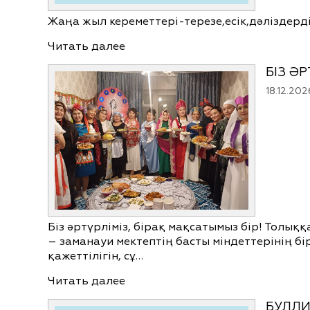
Жаңа жыл кереметтері-терезе,есік,дәліздерд
Читать далее
БІЗ ӘР
18.12.202
Біз әртүрліміз, бірақ мақсатымыз бір! Толы
– заманауи мектептің басты міндеттерінің бі
қажеттілігін, сұ…
Читать далее
БУЛЛИ