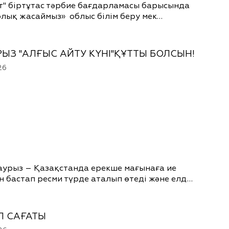
т" біртұтас тәрбие бағдарламасы барысында
лық жасаймыз» облыс білім беру мек…
РЫЗ "АЛҒЫС АЙТУ КҮНІ"ҚҰТТЫ БОЛСЫН!
26
наурыз – Қазақстанда ерекше мағынаға ие
ан бастап ресми түрде аталып өтеді және елд…
П САҒАТЫ