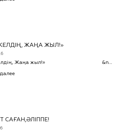
КЕЛДІҢ, ЖАҢА ЖЫЛ!»
26
 келдің, Жаңа жыл!» &n…
 далее
Т САҒАН,ӘЛІППЕ!
26