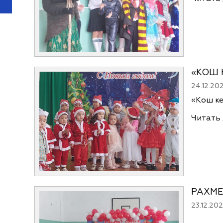
«КОШ 
24.12.20
«Кош
Читать
РАХМЕ
23.12.20