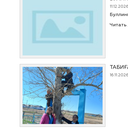
11.12.202
Бул
Читать
ТАБИҒ
16.11.202