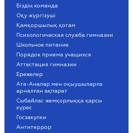
Біздің команда
Оқу жүргізуші
Қамқоршылық қогам
Психологическая служба гимназии
Школьное питание
Порядок приема учащихся
Аттестация гимназии
Ережелер
Ата-Аналар мен оқыушыларға
арналған ақпарат
Сыбайлас жемқорлыққа қарсы
күрес
Госзакупки
Антитеррор