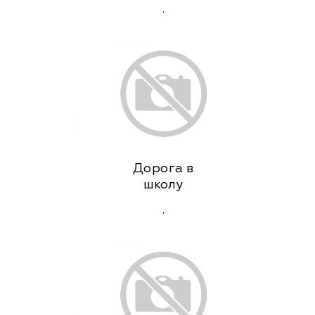
.
Дорога в
школу
.