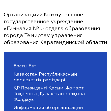
Организации> Коммунальное
государственное учреждение
«Гимназия №1» отдела образования
города Темиртау управления
образования Карагандинской области
Басты бет
Қазақстан Республикасның
мемлекеттік рәміздері
ҚР Президенті Қасым-Жомарт
Тоқаевтың Қазақстан халқына
Жолдауы
Информация об организации