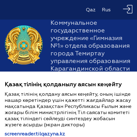
Qaz
Rus
Коммунальное
государственное
учреждение «Гимназия
№1» отдела образования
города Темиртау
управления образования
Карагандинской области
Қазақ тілінің қолданылу аясын кеңейту
Қазақ тілінің қолдану аясын кеңейту, оның ішінде
нашар көретіндер үшін қажетті жағдайлар жасау
мақсатында Қазақстан Республикасы Ғылым және
жоғары білім министрлігінің Тіл саясаты комитеті
қазақ тіліндегі сөйлеуді синтездеу жобасын
жүзеге асырды (экран дикторы)
screenreader.tilqazyna.kz